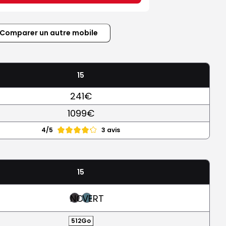
Comparer un autre mobile
15
241€
1099€
4/5
3 avis
15
NOIR
VERT
512Go