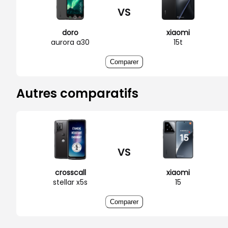
VS
doro
xiaomi
aurora a30
15t
Comparer
Autres comparatifs
VS
crosscall
xiaomi
stellar x5s
15
Comparer