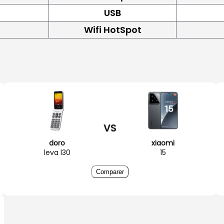
USB
Wifi HotSpot
VS
doro
xiaomi
leva l30
15
Comparer