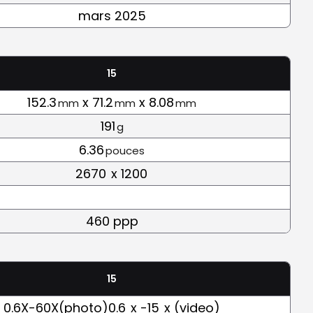
mars 2025
15
152.3
x 71.2
x 8.08
mm
mm
mm
191
g
6.36
pouces
2670
x 1200
460 ppp
15
0.6X-60X(photo)0.6
x -15
x (video)