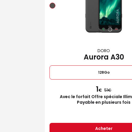
DORO
Aurora A30
128Go
1
€
51
Avec le forfait Offre spéciale Illi
Payable en plusieurs fois
Acheter