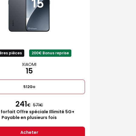
ères pièces
200€ Bonus reprise
XIAOMI
15
512Go
241
€
571
 forfait Offre spéciale Illimité 5G+
Payable en plusieurs fois
Acheter