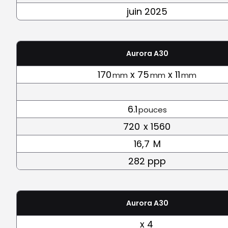
juin 2025
Aurora A30
170
x 75
x 11
mm
mm
mm
6.1
pouces
720
x 1560
16,7
M
282 ppp
Aurora A30
x 4