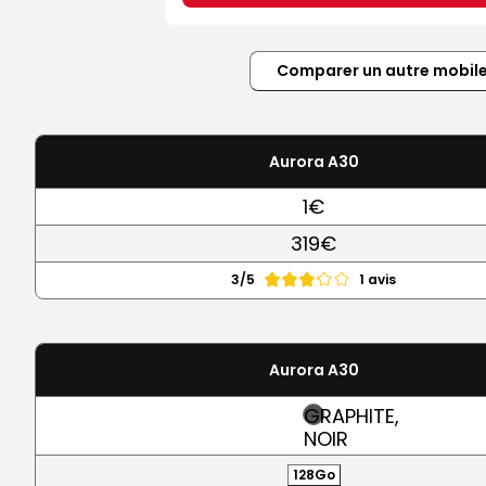
Comparer un autre mobil
Aurora A30
1€
319€
3/5
1 avis
Aurora A30
GRAPHITE,
NOIR
128Go