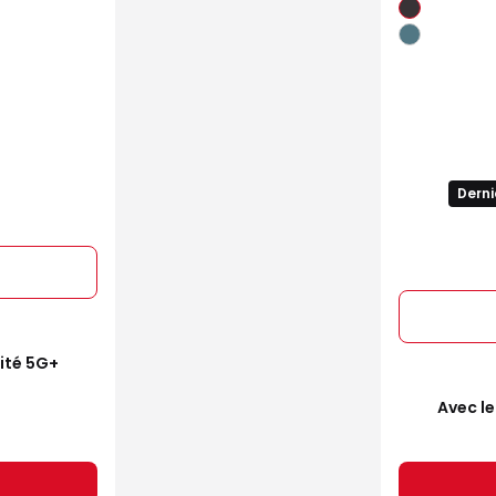
Derni
mité 5G+
Avec le