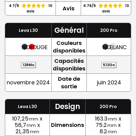
4.7/5
10
4.76/5
13
Avis
avis
avis
Général
Leva L30
200 Pro
Couleurs
NOIR
ROUGE
NOIR
BLANC
disponibles
Capacités
128Mo
512Go
disponibles
Date de
novembre 2024
juin 2024
sortie
Design
Leva L30
200 Pro
107,25
x
163.3
x
mm
mm
56,7
x
Dimensions
75.2
x
mm
mm
21,.35
8.2
mm
mm