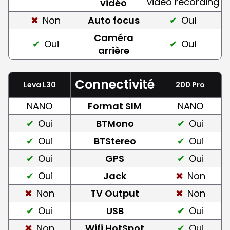
video recording
vidéo
Non
Auto focus
Oui
Caméra
Oui
Oui
arrière
Connectivité
Leva L30
200 Pro
NANO
Format SIM
NANO
Oui
BTMono
Oui
Oui
BTStereo
Oui
Oui
GPS
Oui
Oui
Jack
Non
Non
TV Output
Non
Oui
USB
Oui
Non
Wifi HotSpot
Oui