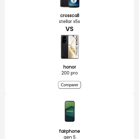
crosscall
stellar x5s
VS
honor
200 pro
Comparer
fairphone
gen 5