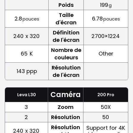
Poids
199
g
Taille
2.8
6.78
pouces
pouces
d'écran
Définition
240
x 320
2700×1224
de l'écran
Nombre de
65
K
Other
couleurs
Résolution
143 ppp
de l'écran
Caméra
Leva L30
200 Pro
3
Zoom
50X
2
Résolution
50
Résolution
Support for 4K
240
x 320