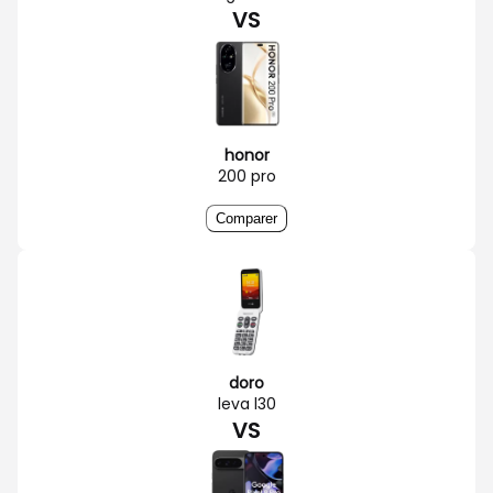
VS
honor
200 pro
Comparer
doro
leva l30
VS