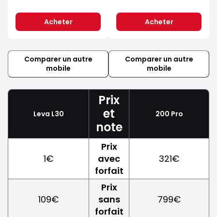
Acheter
Acheter
Comparer un autre
Comparer un autre
mobile
mobile
Prix
et
Leva L30
200 Pro
note
Prix
1€
avec
321€
forfait
Prix
109€
sans
799€
forfait