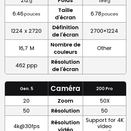
212
Poids
199
g
g
Taille
6.46
6.78
pouces
pouces
d'écran
Définition
1224
x 2720
2700×1224
de l'écran
Nombre de
16,7
M
Other
couleurs
Résolution
462 ppp
de l'écran
Caméra
Gen. 5
200 Pro
20
Zoom
50X
50
Résolution
50
Support for 4K
Résolution
4k@30fps
video
vidéo