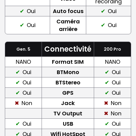
recording
Oui
Auto focus
Oui
Caméra
Oui
Oui
arrière
Connectivité
Gen. 5
200 Pro
NANO
Format SIM
NANO
Oui
BTMono
Oui
Oui
BTStereo
Oui
Oui
GPS
Oui
Non
Jack
Non
TV Output
Non
Oui
USB
Oui
Oui
Wifi HotSpot
Oui