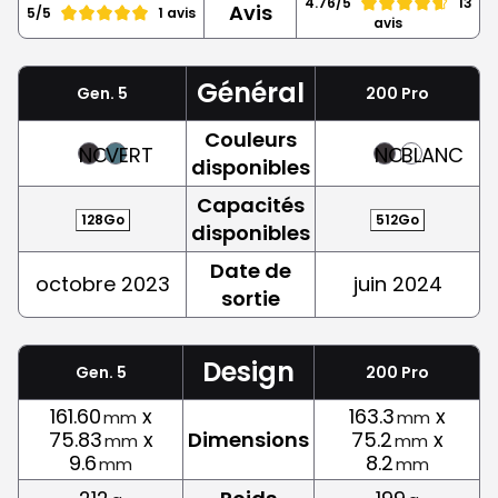
4.76/5
13
Avis
5/5
1 avis
avis
Général
Gen. 5
200 Pro
Couleurs
NOIR
VERT
NOIR
BLANC
disponibles
Capacités
128Go
512Go
disponibles
Date de
octobre 2023
juin 2024
sortie
Design
Gen. 5
200 Pro
161.60
x
163.3
x
mm
mm
75.83
x
Dimensions
75.2
x
mm
mm
9.6
8.2
mm
mm