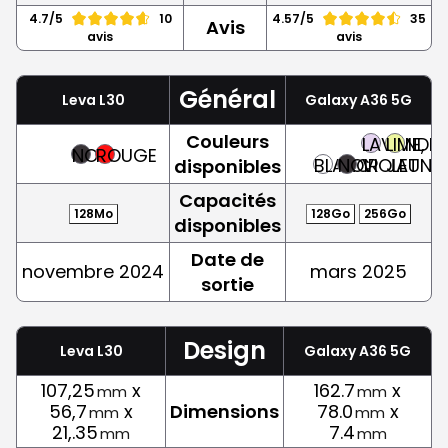
4.7/5
10
4.57/5
35
Avis
avis
avis
Général
Leva L30
Galaxy A36 5G
Couleurs
LAVANDE,
LIME,
NOIR
ROUGE
BLANC
NOIR
VIOLET
JAUNE
disponibles
Capacités
128Mo
128Go
256Go
disponibles
Date de
novembre 2024
mars 2025
sortie
Design
Leva L30
Galaxy A36 5G
107,25
x
162.7
x
mm
mm
56,7
x
Dimensions
78.0
x
mm
mm
21,.35
7.4
mm
mm