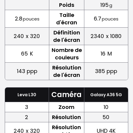
Poids
195
g
Taille
2.8
6.7
pouces
pouces
d'écran
Définition
240
x 320
2340
x 1080
de l'écran
Nombre de
65
K
16
M
couleurs
Résolution
143 ppp
385 ppp
de l'écran
Caméra
Leva L30
Galaxy A36 5G
3
Zoom
10
2
Résolution
50
Résolution
240
x 320
UHD 4K