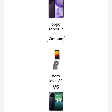
oppo
reno16 f
Comparer
doro
leva l30
VS