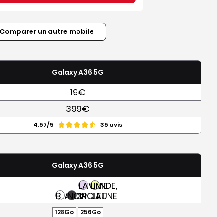
Comparer un autre mobile
Galaxy A36 5G
19€
399€
4.57/5
35 avis
Galaxy A36 5G
LAVANDE,
LIME,
BLANC
NOIR
VIOLET
JAUNE
128Go
256Go