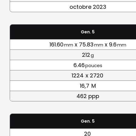
octobre 2023
Gen. 5
161.60
x 75.83
x 9.6
mm
mm
mm
212
g
6.46
pouces
1224
x 2720
16,7
M
462 ppp
Gen. 5
20