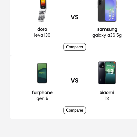
VS
doro
samsung
leva l30
galaxy a36 5g
Comparer
VS
fairphone
xiaomi
gen 5
13
Comparer