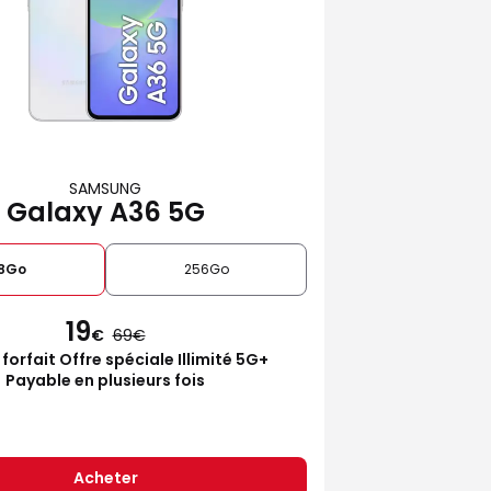
SAMSUNG
Galaxy A36 5G
28Go
256Go
19
€
69
 forfait Offre spéciale Illimité 5G+
Payable en plusieurs fois
Acheter