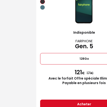
Indisponible
FAIRPHONE
Gen. 5
128Go
121
€
171
Avec le forfait Offre spéciale Illi
Payable en plusieurs fois
Acheter