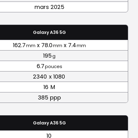
mars 2025
Galaxy A36 5G
162.7
x 78.0
x 7.4
mm
mm
mm
195
g
6.7
pouces
2340
x 1080
16
M
385 ppp
Galaxy A36 5G
10