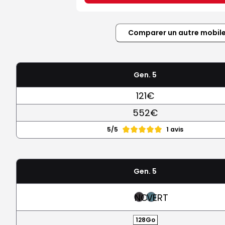
Comparer un autre mobil
Gen. 5
121€
552€
5/5
1 avis
Gen. 5
NOIR
VERT
128Go