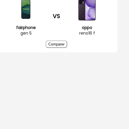
VS
fairphone
oppo
gen 5
reno16 f
Comparer