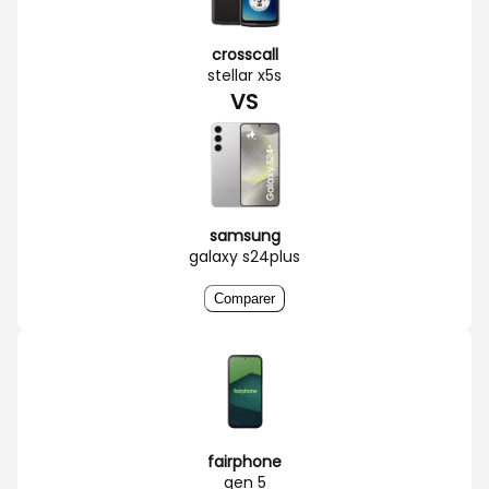
crosscall
stellar x5s
VS
samsung
galaxy s24plus
Comparer
fairphone
gen 5