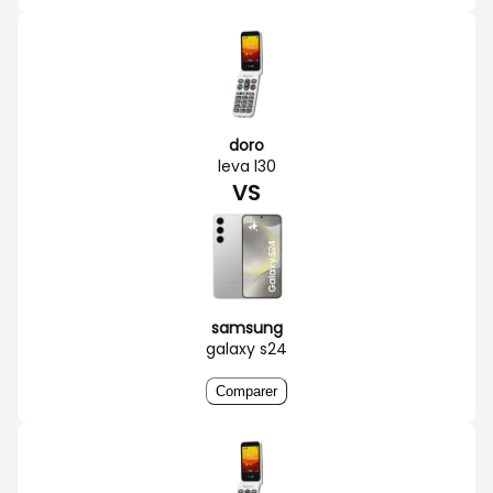
doro
leva l30
VS
samsung
galaxy s24
Comparer