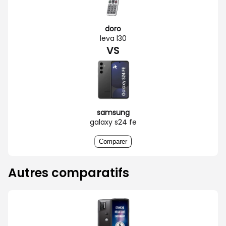
doro
leva l30
VS
samsung
galaxy s24 fe
Comparer
Autres comparatifs