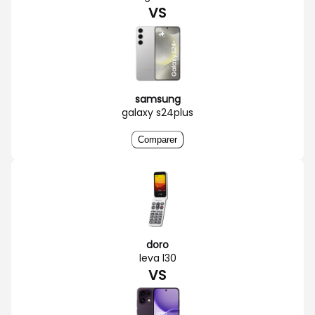
VS
samsung
galaxy s24plus
Comparer
doro
leva l30
VS