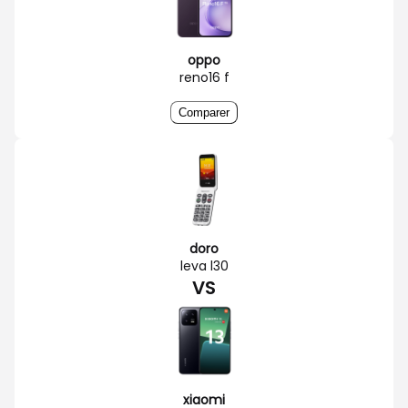
oppo
reno16 f
Comparer
doro
leva l30
VS
xiaomi