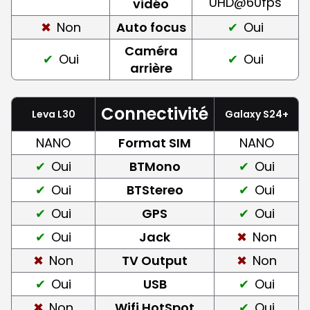
UHD@60fps
vidéo
Non
Auto focus
Oui
Caméra
Oui
Oui
arrière
Connectivité
Leva L30
Galaxy S24+
NANO
Format SIM
NANO
Oui
BTMono
Oui
Oui
BTStereo
Oui
Oui
GPS
Oui
Oui
Jack
Non
Non
TV Output
Non
Oui
USB
Oui
Non
Wifi HotSpot
Oui