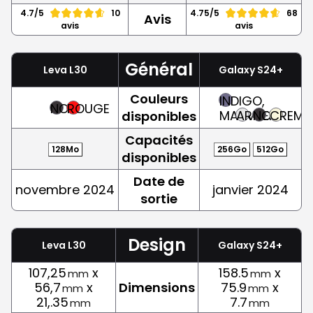
4.7/5
10
4.75/5
68
Avis
avis
avis
Général
Leva L30
Galaxy S24+
Couleurs
INDIGO,
NOIR
ROUGE
MAUVE
ARGENT
NOIR
CREME
disponibles
Capacités
128Mo
256Go
512Go
disponibles
Date de
novembre 2024
janvier 2024
sortie
Design
Leva L30
Galaxy S24+
107,25
x
158.5
x
mm
mm
56,7
x
Dimensions
75.9
x
mm
mm
21,.35
7.7
mm
mm