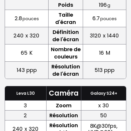
Poids
196
g
Taille
2.8
6.7
pouces
pouces
d'écran
Définition
240
x 320
3120
x 1440
de l'écran
Nombre de
65
K
16
M
couleurs
Résolution
143 ppp
513 ppp
de l'écran
Caméra
Leva L30
Galaxy S24+
3
Zoom
x 30
2
Résolution
50
Résolution
8K@30fps,
240
x 320