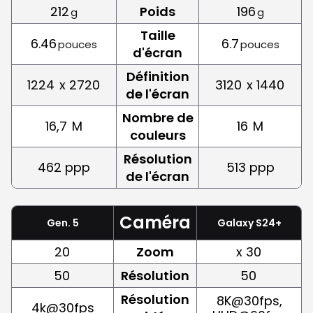
212
Poids
196
g
g
Taille
6.46
6.7
pouces
pouces
d'écran
Définition
1224
x 2720
3120
x 1440
de l'écran
Nombre de
16,7
M
16
M
couleurs
Résolution
462 ppp
513 ppp
de l'écran
Caméra
Gen. 5
Galaxy S24+
20
Zoom
x 30
50
Résolution
50
Résolution
8K@30fps,
4k@30fps