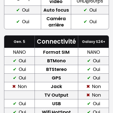
UHD@60fps
vidéo
Oui
Auto focus
Oui
Caméra
Oui
Oui
arrière
Connectivité
Gen. 5
Galaxy S24+
NANO
Format SIM
NANO
Oui
BTMono
Oui
Oui
BTStereo
Oui
Oui
GPS
Oui
Non
Jack
Non
TV Output
Non
Oui
USB
Oui
Oui
Wifi HotSpot
Oui