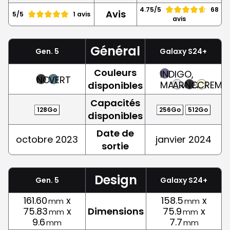
4.75/5
68
Avis
5/5
1 avis
avis
Général
Gen. 5
Galaxy S24+
Couleurs
INDIGO,
NOIR
VERT
MAUVE
ARGENT
NOIR
CREME
disponibles
Capacités
128Go
256Go
512Go
disponibles
Date de
octobre 2023
janvier 2024
sortie
Design
Gen. 5
Galaxy S24+
161.60
x
158.5
x
mm
mm
75.83
x
Dimensions
75.9
x
mm
mm
9.6
7.7
mm
mm