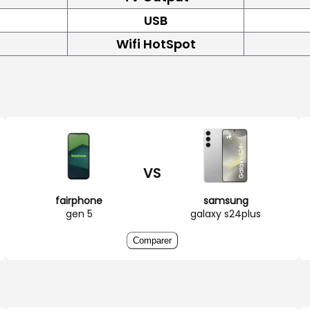
USB
Wifi HotSpot
VS
fairphone
samsung
gen 5
galaxy s24plus
Comparer