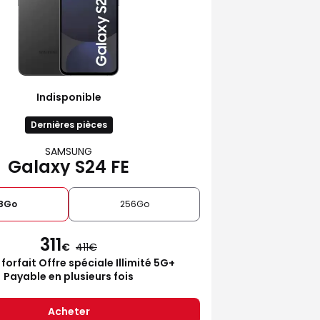
Indisponible
Dernières pièces
SAMSUNG
Galaxy S24 FE
28Go
256Go
311
€
411
 forfait Offre spéciale Illimité 5G+
Payable en plusieurs fois
Acheter