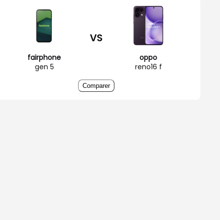
VS
fairphone
oppo
gen 5
reno16 f
Comparer