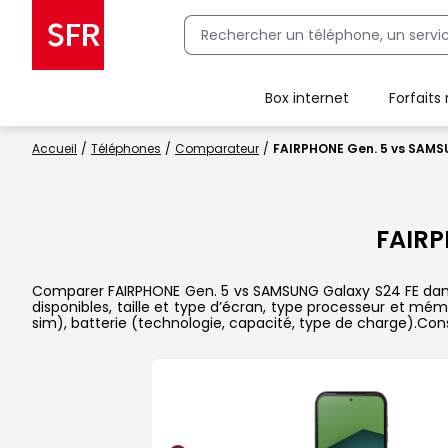
Box internet
Forfaits
Client Box SFR, ajouter une offre Maison Sécurisée
Accueil
Téléphones
Comparateur
FAIRPHONE Gen. 5 vs SAMS
FAIRP
Comparer FAIRPHONE Gen. 5 vs SAMSUNG Galaxy S24 FE dans l
disponibles, taille et type d’écran, type processeur et mém
sim), batterie (technologie, capacité, type de charge).Con