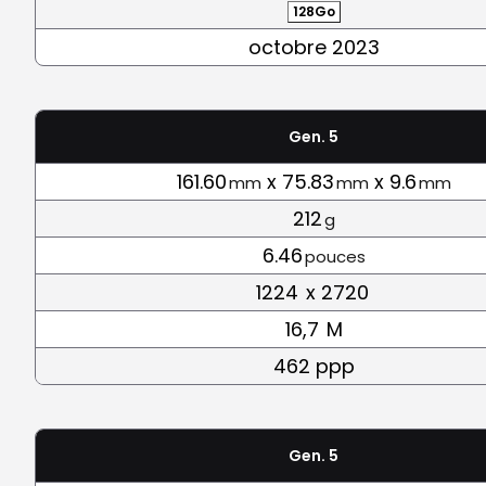
128Go
octobre 2023
Gen. 5
161.60
x 75.83
x 9.6
mm
mm
mm
212
g
6.46
pouces
1224
x 2720
16,7
M
462 ppp
Gen. 5