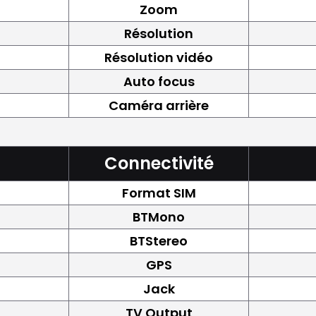
Zoom
Résolution
Résolution vidéo
Auto focus
Caméra arrière
Connectivité
Format SIM
BTMono
BTStereo
GPS
Jack
TV Output