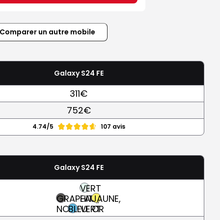
Comparer un autre mobile
Galaxy S24 FE
311€
752€
4.74/5
107 avis
Galaxy S24 FE
VERT
GRAPHITE,
EAU,
JAUNE,
NOIR
BLEU
VERT
OR