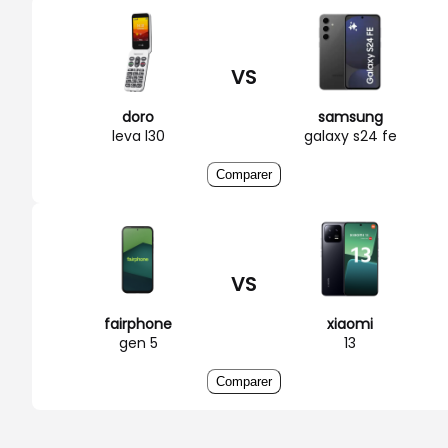
VS
doro
samsung
leva l30
galaxy s24 fe
Comparer
VS
fairphone
xiaomi
gen 5
13
Comparer