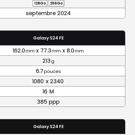
128Go
256Go
septembre 2024
Galaxy S24 FE
162.0
x 77.3
x 8.0
mm
mm
mm
213
g
6.7
pouces
1080
x 2340
16
M
385 ppp
Galaxy S24 FE