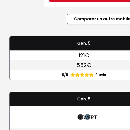
Comparer un autre mobil
Gen. 5
121€
552€
5/5
1 avis
Gen. 5
NOIR
VERT