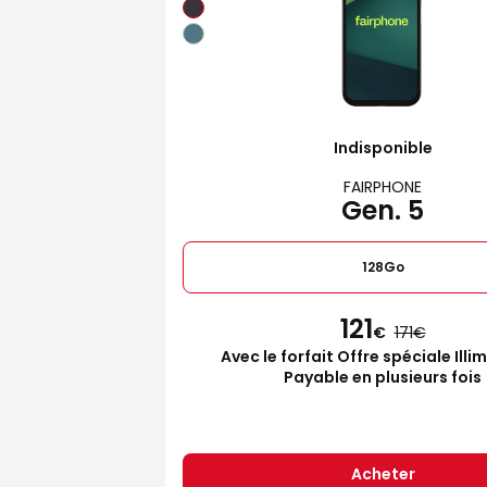
Indisponible
FAIRPHONE
Gen. 5
128Go
121
€
171
Avec le forfait Offre spéciale Illi
Payable en plusieurs fois
Acheter