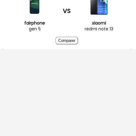
VS
fairphone
xiaomi
gen 5
redmi note 13
Comparer