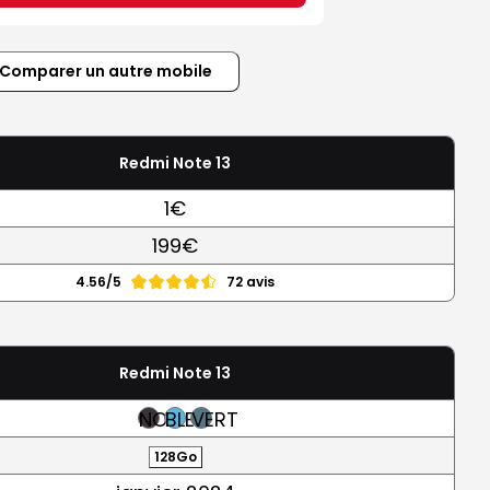
Comparer un autre mobile
Redmi Note 13
1€
199€
4.56/5
72 avis
Redmi Note 13
NOIR
BLEU
VERT
128Go