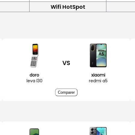
Wifi HotSpot
VS
doro
xiaomi
leva l30
redmi a5
Comparer