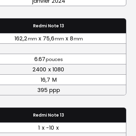
janvier 2024
Redmi Note 13
162,2
x 75,6
x 8
mm
mm
mm
6.67
pouces
2400
x 1080
16,7
M
395 ppp
Redmi Note 13
1
x -10
x