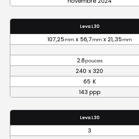
novembre 2024
Leva L30
107,25
x 56,7
x 21,.35
mm
mm
mm
2.8
pouces
240
x 320
65
K
143 ppp
Leva L30
3