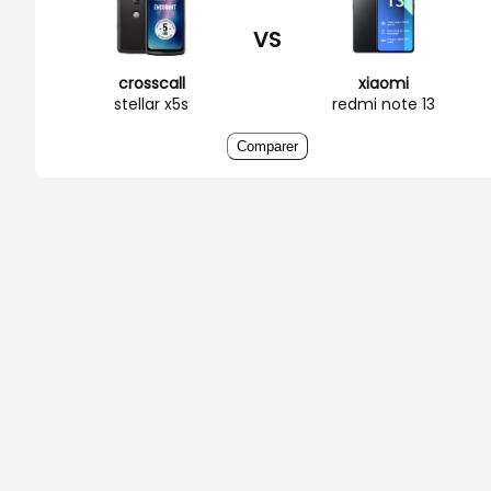
VS
crosscall
xiaomi
stellar x5s
redmi note 13
Comparer