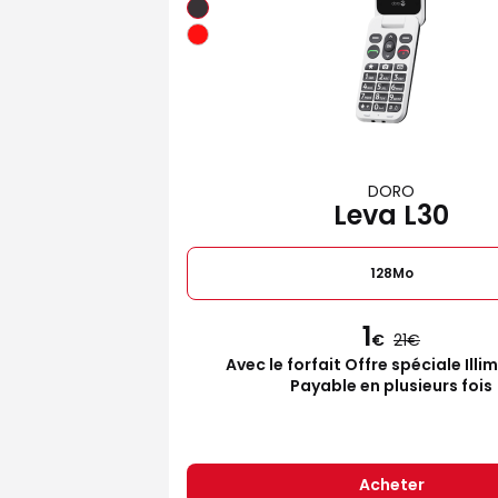
DORO
Leva L30
128Mo
1
€
21
Avec le forfait Offre spéciale Illi
Payable en plusieurs fois
Acheter