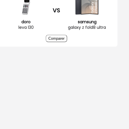
VS
doro
samsung
leva l30
galaxy z fold8 ultra
Comparer