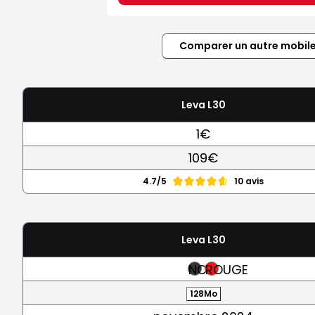
Comparer un autre mobil
Leva L30
1€
109€
4.7/5
10 avis
Leva L30
NOIR
ROUGE
128Mo