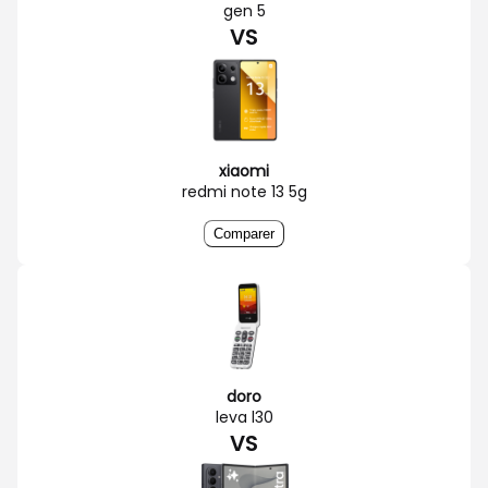
gen 5
VS
xiaomi
redmi note 13 5g
Comparer
doro
leva l30
VS