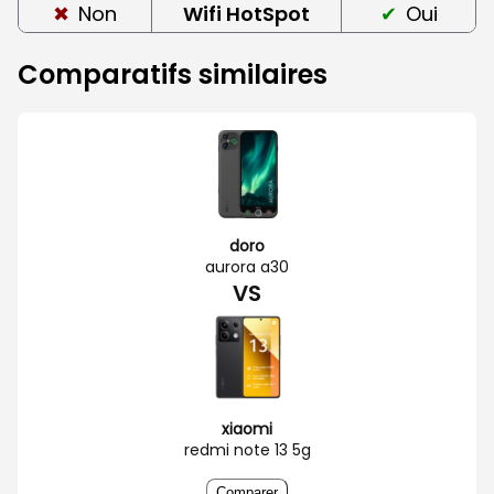
Non
Wifi HotSpot
Oui
Comparatifs similaires
doro
aurora a30
VS
xiaomi
redmi note 13 5g
Comparer