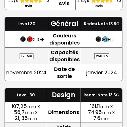
4.7/5
10
4.67/5
70
Avis
avis
avis
Général
Leva L30
Redmi Note 13 5G
Couleurs
NOIR
ROUGE
NOIR
BLEU
disponibles
Capacités
128Mo
256Go
disponibles
Date de
novembre 2024
janvier 2024
sortie
Design
Leva L30
Redmi Note 13 5G
107,25
x
161.11
x
mm
mm
56,7
x
Dimensions
74.95
x
mm
mm
21,.35
7.6
mm
mm