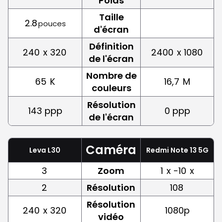
Poids
Taille
2.8
pouces
d'écran
Définition
240
x 320
2400
x 1080
de l'écran
Nombre de
65
K
16,7
M
couleurs
Résolution
143 ppp
0 ppp
de l'écran
Caméra
Leva L30
Redmi Note 13 5G
3
Zoom
1
x -10
x
2
Résolution
108
Résolution
240
x 320
1080p
vidéo