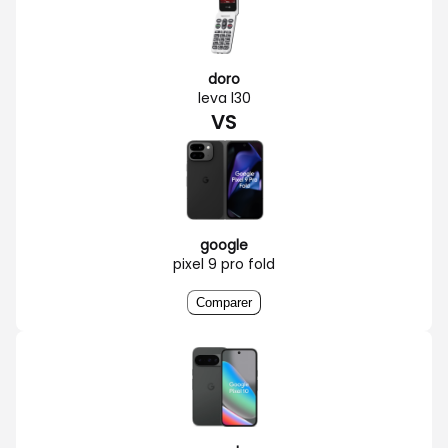
doro
leva l30
VS
google
pixel 9 pro fold
Comparer