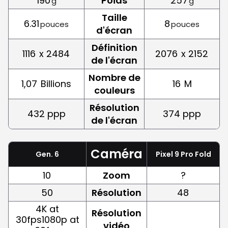
190
Poids
257
g
g
Taille
6.31
8
pouces
pouces
d'écran
Définition
1116
x 2484
2076
x 2152
de l'écran
Nombre de
1,07
Billions
16
M
couleurs
Résolution
432 ppp
374 ppp
de l'écran
Caméra
Gen. 6
Pixel 9 Pro Fold
10
Zoom
?
50
Résolution
48
4K at
Résolution
30fps1080p at
vidéo