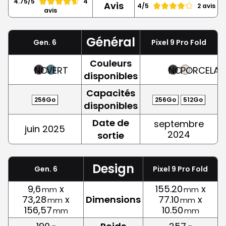
4.75/5
4
Avis
4/5
2 avis
avis
Général
Gen. 6
Pixel 9 Pro Fold
Couleurs
NOIR
VERT
NOIR
PORCELAI
disponibles
Capacités
256Go
256Go
512Go
disponibles
Date de
septembre
juin 2025
2024
sortie
Design
Gen. 6
Pixel 9 Pro Fold
9,6
x
155.20
x
mm
mm
73,28
x
Dimensions
77.10
x
mm
mm
156,57
10.50
mm
mm