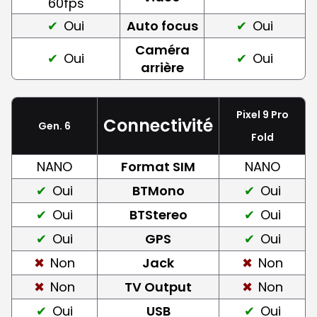
60fps
Oui
Auto focus
Oui
Caméra
Oui
Oui
arrière
Pixel 9 Pro
Connectivité
Gen. 6
Fold
NANO
Format SIM
NANO
Oui
BTMono
Oui
Oui
BTStereo
Oui
Oui
GPS
Oui
Non
Jack
Non
Non
TV Output
Non
Oui
USB
Oui