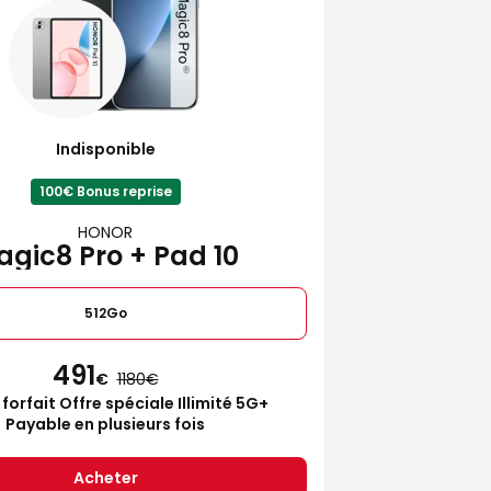
Indisponible
100€ Bonus reprise
HONOR
gic8 Pro + Pad 10
512Go
491
€
1180
 forfait Offre spéciale Illimité 5G+
Payable en plusieurs fois
Acheter