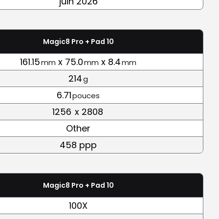
juin 2026
Magic8 Pro + Pad 10
161.15
x 75.0
x 8.4
mm
mm
mm
214
g
6.71
pouces
1256
x 2808
Other
458 ppp
Magic8 Pro + Pad 10
100X