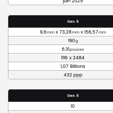
juin 2025
Gen. 6
9,6
x 73,28
x 156,57
mm
mm
mm
190
g
6.31
pouces
1116
x 2484
1,07
Billions
432 ppp
Gen. 6
10