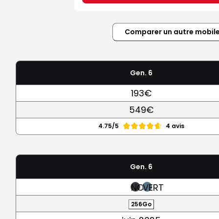
Comparer un autre mobil
Gen. 6
193€
549€
4.75/5
4 avis
Gen. 6
NOIR
VERT
256Go