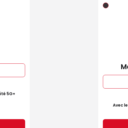
Ma
mité 5G+
Avec le