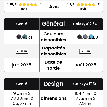
4.75/5
4
4.5/5
51
Avis
avis
avis
Général
Gen. 6
Galaxy A17 5G
Couleurs
NOIR
VERT
NOIR
GRIS
BLEU
disponibles
Capacités
256Go
128Go
disponibles
Date de
juin 2025
août 2025
sortie
Design
Gen. 6
Galaxy A17 5G
9,6
x
164.4
x
mm
mm
73,28
x
Dimensions
77.9
x
mm
mm
156,57
7.5
mm
mm