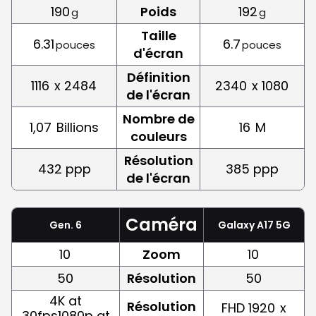
190
Poids
192
g
g
Taille
6.31
6.7
pouces
pouces
d'écran
Définition
1116
x 2484
2340
x 1080
de l'écran
Nombre de
1,07
Billions
16
M
couleurs
Résolution
432 ppp
385 ppp
de l'écran
Caméra
Gen. 6
Galaxy A17 5G
10
Zoom
10
50
Résolution
50
4K at
Résolution
FHD 1920
x
30fps1080p at