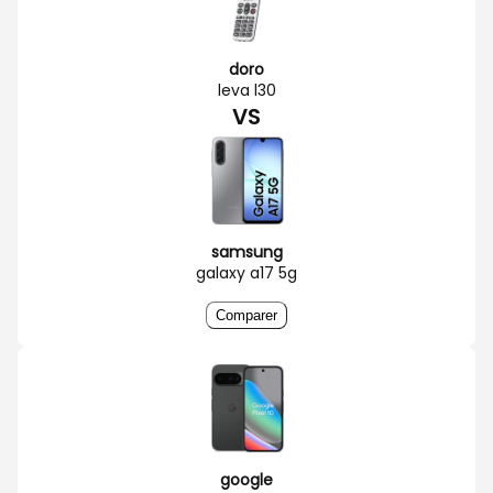
doro
leva l30
VS
samsung
galaxy a17 5g
Comparer
google