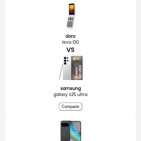
doro
leva l30
VS
samsung
galaxy s25 ultra
Comparer