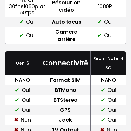
4K at
Résolution
30fps1080p at
1080P
vidéo
60fps
Oui
Auto focus
Oui
Caméra
Oui
Oui
arrière
Redmi Note 14
Connectivité
Gen. 6
5G
NANO
Format SIM
NANO
Oui
BTMono
Oui
Oui
BTStereo
Oui
Oui
GPS
Oui
Non
Jack
Oui
Non
TV Output
Non