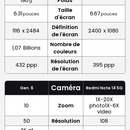
190
Poids
g
Taille
6.31
6.67
pouces
pouces
d'écran
Définition
1116
x 2484
2400
x 1080
de l'écran
Nombre de
1,07
Billions
couleurs
Résolution
432 ppp
395 ppp
de l'écran
Caméra
Gen. 6
Redmi Note 14 5G
1X-20X
10
Zoom
photo1X-6X
video
50
Résolution
108