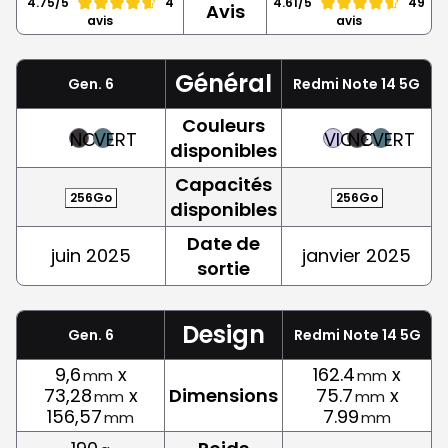
4.75/5
4
4.61/5
49
Avis
avis
avis
Général
Gen. 6
Redmi Note 14 5G
Couleurs
NOIR
VERT
VIOLET
NOIR
VERT
disponibles
Capacités
256Go
256Go
disponibles
Date de
juin 2025
janvier 2025
sortie
Design
Gen. 6
Redmi Note 14 5G
9,6
x
162.4
x
mm
mm
73,28
x
Dimensions
75.7
x
mm
mm
156,57
7.99
mm
mm