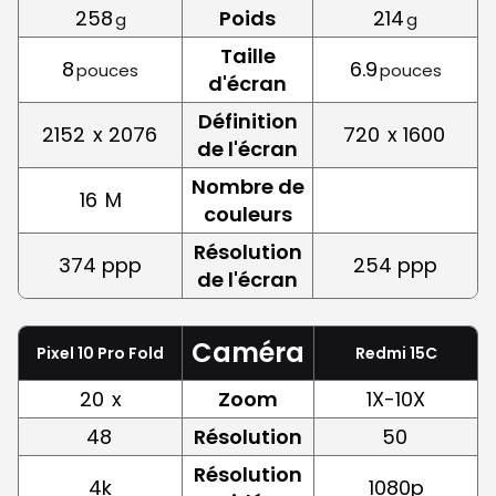
258
Poids
214
g
g
Taille
8
6.9
pouces
pouces
d'écran
Définition
2152
x 2076
720
x 1600
de l'écran
Nombre de
16
M
couleurs
Résolution
374 ppp
254 ppp
de l'écran
Caméra
Pixel 10 Pro Fold
Redmi 15C
20
x
Zoom
1X-10X
48
Résolution
50
Résolution
4k
1080p