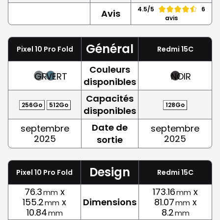
4.5/5
6
Avis
avis
Général
Pixel 10 Pro Fold
Redmi 15C
Couleurs
GRIS
VERT
NOIR
disponibles
Capacités
256Go
512Go
128Go
disponibles
Date de
septembre
septembre
2025
2025
sortie
Design
Pixel 10 Pro Fold
Redmi 15C
76.3
x
173.16
x
mm
mm
155.2
x
Dimensions
81.07
x
mm
mm
10.84
8.2
mm
mm