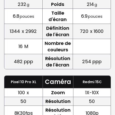
232
Poids
214
g
g
Taille
6.8
6.9
pouces
pouces
d'écran
Définition
1344
x 2992
720
x 1600
de l'écran
Nombre de
16
M
couleurs
Résolution
482 ppp
254 ppp
de l'écran
Caméra
Pixel 10 Pro XL
Redmi 15C
100
x
Zoom
1X-10X
50
Résolution
50
Résolution
8K30fps
1080p