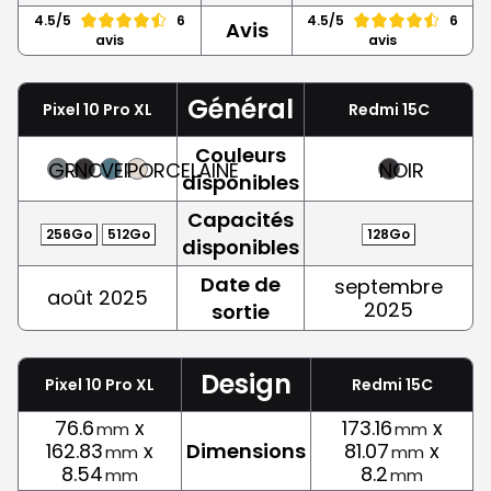
4.5/5
6
4.5/5
6
Avis
avis
avis
Général
Pixel 10 Pro XL
Redmi 15C
Couleurs
GRIS
NOIR
VERT
PORCELAINE
NOIR
disponibles
Capacités
256Go
512Go
128Go
disponibles
Date de
septembre
août 2025
2025
sortie
Design
Pixel 10 Pro XL
Redmi 15C
76.6
x
173.16
x
mm
mm
162.83
x
Dimensions
81.07
x
mm
mm
8.54
8.2
mm
mm