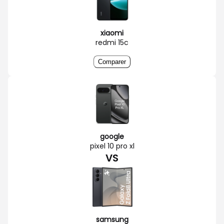
xiaomi
redmi 15c
Comparer
google
pixel 10 pro xl
VS
samsung