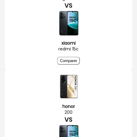
VS
xiaomi
redmi 15c
Comparer
honor
200
VS