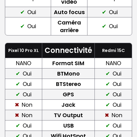
vidéo
Oui
Auto focus
Oui
Caméra
Oui
Oui
arrière
Connectivité
Pixel 10 Pro XL
Redmi 15C
NANO
Format SIM
NANO
Oui
BTMono
Oui
Oui
BTStereo
Oui
Oui
GPS
Oui
Non
Jack
Oui
Non
TV Output
Non
Oui
USB
Oui
Oui
Wifi HotSpot
Oui