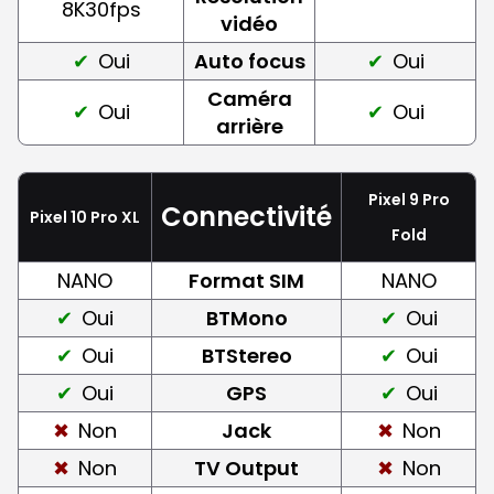
8K30fps
vidéo
Oui
Auto focus
Oui
Caméra
Oui
Oui
arrière
Pixel 9 Pro
Connectivité
Pixel 10 Pro XL
Fold
NANO
Format SIM
NANO
Oui
BTMono
Oui
Oui
BTStereo
Oui
Oui
GPS
Oui
Non
Jack
Non
Non
TV Output
Non