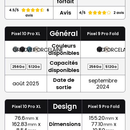
forfait
4.5/5
6
Avis
4/5
2 avis
avis
Général
Pixel 10 Pro XL
Pixel 9 Pro Fold
Couleurs
GRIS
NOIR
VERT
PORCELAINE
NOIR
PORCELAI
disponibles
Capacités
256Go
512Go
256Go
512Go
disponibles
Date de
septembre
août 2025
2024
sortie
Design
Pixel 10 Pro XL
Pixel 9 Pro Fold
76.6
x
155.20
x
mm
mm
162.83
x
Dimensions
77.10
x
mm
mm