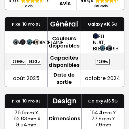
4.5/5
6
4.54/5
Avis
avis
139 avis
Général
Pixel 10 Pro XL
Galaxy A16 5G
BLEU
Couleurs
GRIS
NOIR
VERT
PORCELAINE
NUIT,
disponibles
BLEU
VERT
GRIS
Capacités
256Go
512Go
128Go
disponibles
Date de
août 2025
octobre 2024
sortie
Design
Pixel 10 Pro XL
Galaxy A16 5G
76.6
x
164.4
x
mm
mm
162.83
x
Dimensions
77.9
x
mm
mm
8.54
7.9
mm
mm