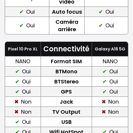
vidéo
Oui
Auto focus
Oui
Caméra
Oui
Oui
arrière
Connectivité
Pixel 10 Pro XL
Galaxy A16 5G
NANO
Format SIM
NANO
Oui
BTMono
Oui
Oui
BTStereo
Oui
Oui
GPS
Oui
Non
Jack
Non
Non
TV Output
Non
Oui
USB
Oui
Wifi HotSpot
Oui