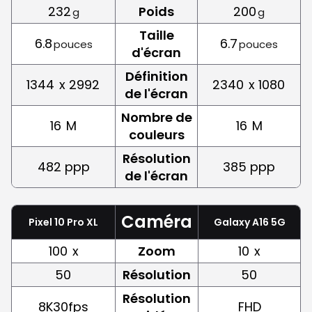
232
Poids
200
g
g
Taille
6.8
6.7
pouces
pouces
d'écran
Définition
1344
x 2992
2340
x 1080
de l'écran
Nombre de
16
M
16
M
couleurs
Résolution
482 ppp
385 ppp
de l'écran
Caméra
Pixel 10 Pro XL
Galaxy A16 5G
100
x
Zoom
10
x
50
Résolution
50
Résolution
8K30fps
FHD