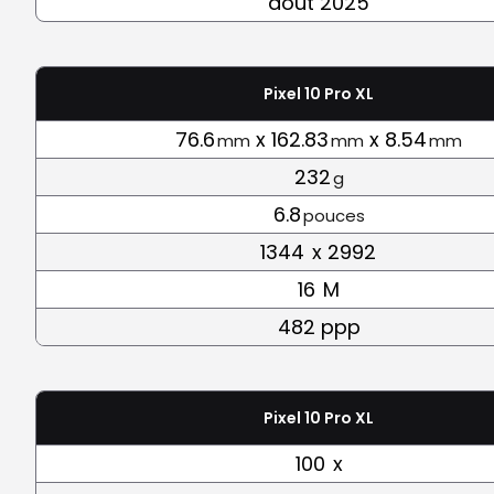
août 2025
Pixel 10 Pro XL
76.6
x 162.83
x 8.54
mm
mm
mm
232
g
6.8
pouces
1344
x 2992
16
M
482 ppp
Pixel 10 Pro XL
100
x