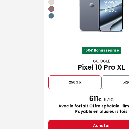
150€ Bonus reprise
GOOGLE
Pixel 10 Pro XL
256Go
512
611
€
971
Avec le forfait Offre spéciale Illi
Payable en plusieurs fois
Acheter