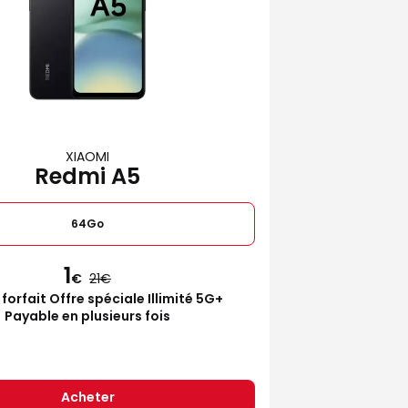
XIAOMI
Redmi A5
64Go
1
€
21
 forfait Offre spéciale Illimité 5G+
Payable en plusieurs fois
Acheter