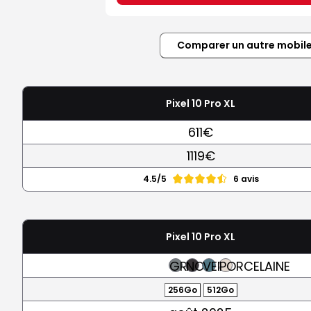
Comparer un autre mobil
Pixel 10 Pro XL
611€
1119€
4.5/5
6 avis
Pixel 10 Pro XL
GRIS
NOIR
VERT
PORCELAINE
256Go
512Go