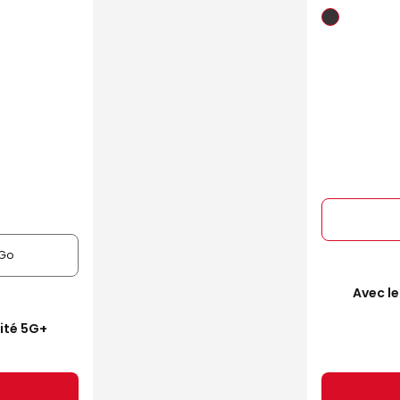
Go
Avec le
mité 5G+