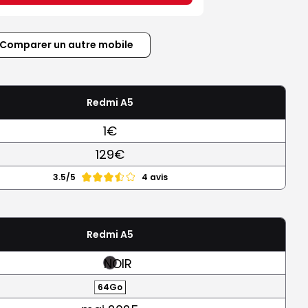
Comparer un autre mobile
Redmi A5
1€
129€
3.5/5
4 avis
Redmi A5
NOIR
64Go