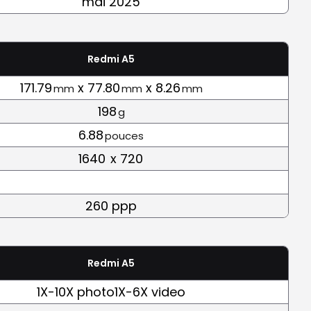
mai 2025
Redmi A5
171.79
x 77.80
x 8.26
mm
mm
mm
198
g
6.88
pouces
1640
x 720
260 ppp
Redmi A5
1X-10X photo1X-6X video