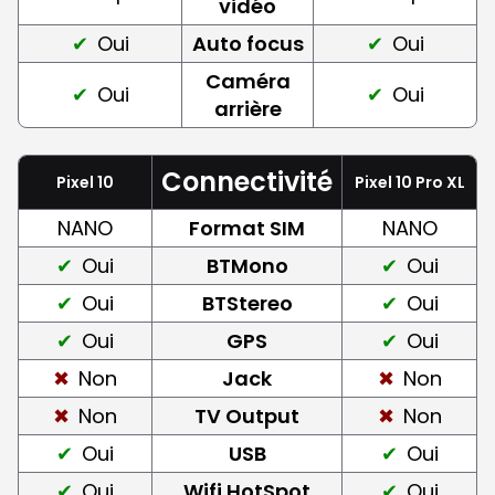
vidéo
Oui
Auto focus
Oui
Caméra
Oui
Oui
arrière
Connectivité
Pixel 10
Pixel 10 Pro XL
NANO
Format SIM
NANO
Oui
BTMono
Oui
Oui
BTStereo
Oui
Oui
GPS
Oui
Non
Jack
Non
Non
TV Output
Non
Oui
USB
Oui
Oui
Wifi HotSpot
Oui