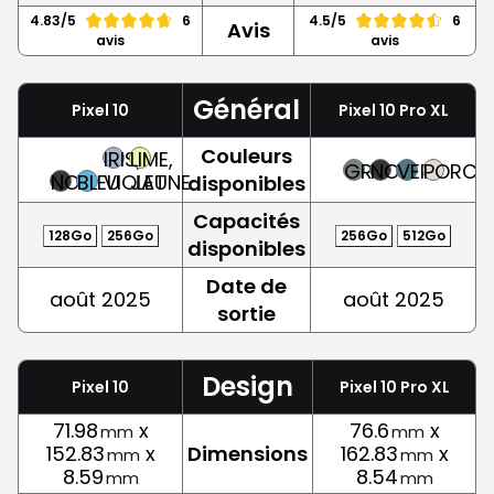
4.83/5
6
4.5/5
6
Avis
avis
avis
Général
Pixel 10
Pixel 10 Pro XL
Couleurs
IRIS,
LIME,
GRIS
NOIR
VERT
PORCEL
NOIR
BLEU
VIOLET
JAUNE
disponibles
Capacités
128Go
256Go
256Go
512Go
disponibles
Date de
août 2025
août 2025
sortie
Design
Pixel 10
Pixel 10 Pro XL
71.98
x
76.6
x
mm
mm
152.83
x
Dimensions
162.83
x
mm
mm
8.59
8.54
mm
mm