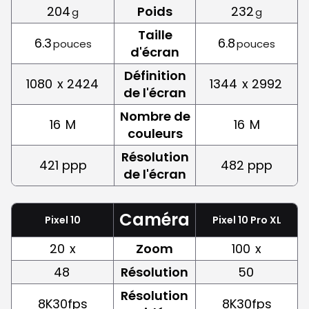
204
Poids
232
g
g
Taille
6.3
6.8
pouces
pouces
d'écran
Définition
1080
x 2424
1344
x 2992
de l'écran
Nombre de
16
M
16
M
couleurs
Résolution
421 ppp
482 ppp
de l'écran
Caméra
Pixel 10
Pixel 10 Pro XL
20
x
Zoom
100
x
48
Résolution
50
Résolution
8K30fps
8K30fps