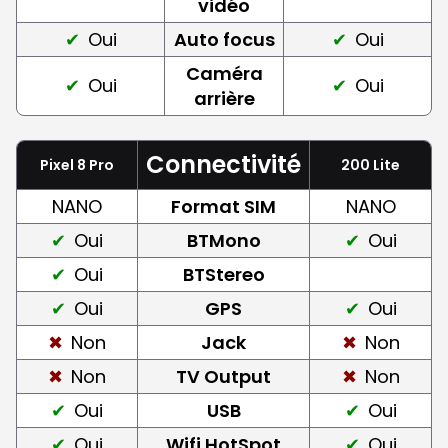
vidéo
Oui
Auto focus
Oui
Caméra
Oui
Oui
arrière
Connectivité
Pixel 8 Pro
200 Lite
NANO
Format SIM
NANO
Oui
BTMono
Oui
Oui
BTStereo
Oui
GPS
Oui
Non
Jack
Non
Non
TV Output
Non
Oui
USB
Oui
Oui
Wifi HotSpot
Oui