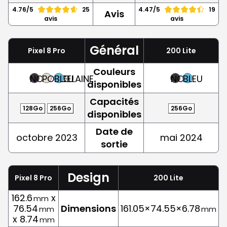
4.76/5
25
4.47/5
19
Avis
avis
avis
Général
Pixel 8 Pro
200 Lite
Couleurs
NOIR
PORCELAINE
BLEU
NOIR
BLEU
disponibles
Capacités
128Go
256Go
256Go
disponibles
Date de
octobre 2023
mai 2024
sortie
Design
Pixel 8 Pro
200 Lite
162.6
x
mm
76.54
Dimensions
161.05×74.55×6.78
mm
mm
x 8.74
mm