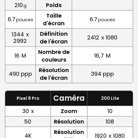
210
Poids
g
Taille
6.7
6.7
pouces
pouces
d'écran
Définition
1344
x
2412
x 1080
2992
de l'écran
Nombre de
16
M
16,7
M
couleurs
Résolution
490 ppp
394 ppp
de l'écran
Caméra
Pixel 8 Pro
200 Lite
30
x
Zoom
10
50
Résolution
108
Résolution
4K
1920
x 1080