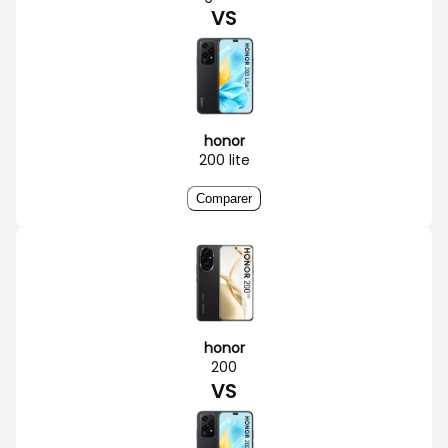
VS
honor
200 lite
Comparer
honor
200
VS