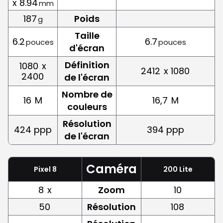
x 8.94
mm
187
Poids
g
Taille
6.2
6.7
pouces
pouces
d'écran
Définition
1080
x
2412
x 1080
2400
de l'écran
Nombre de
16
M
16,7
M
couleurs
Résolution
424 ppp
394 ppp
de l'écran
Caméra
Pixel 8
200 Lite
8
x
Zoom
10
50
Résolution
108