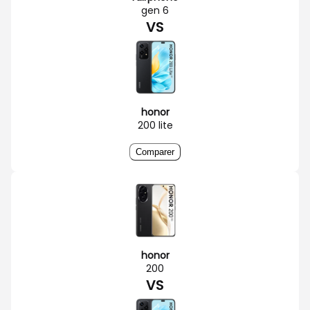
gen 6
VS
honor
200 lite
Comparer
honor
200
VS