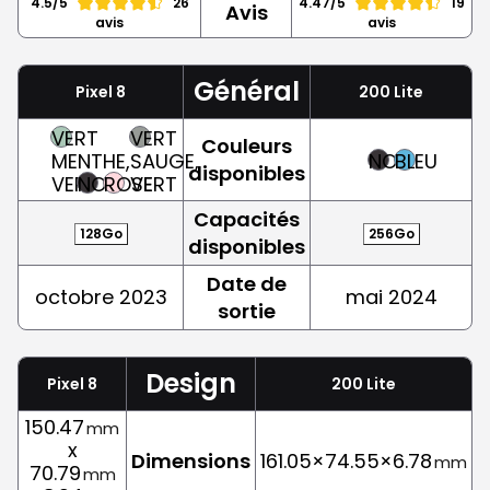
4.5/5
26
4.47/5
19
Avis
avis
avis
Général
Pixel 8
200 Lite
VERT
VERT
Couleurs
MENTHE,
SAUGE,
NOIR
BLEU
disponibles
VERT
NOIR
ROSE
VERT
Capacités
128Go
256Go
disponibles
Date de
octobre 2023
mai 2024
sortie
Design
Pixel 8
200 Lite
150.47
mm
x
Dimensions
161.05×74.55×6.78
mm
70.79
mm