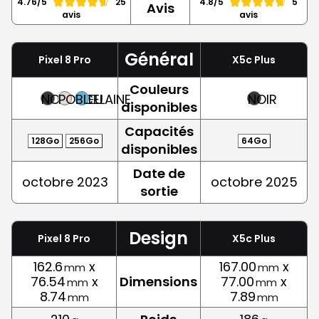
4.76/5
25
4.8/5
5
Avis
avis
avis
Général
Pixel 8 Pro
X5c Plus
Couleurs
NOIR
PORCELAINE
BLEU
NOIR
disponibles
Capacités
128Go
256Go
64Go
disponibles
Date de
octobre 2023
octobre 2025
sortie
Design
Pixel 8 Pro
X5c Plus
162.6
x
167.00
x
mm
mm
76.54
x
Dimensions
77.00
x
mm
mm
8.74
7.89
mm
mm