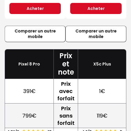
Acheter
Acheter
Comparer un autre
Comparer un autre
mobile
mobile
Prix
et
Pixel 8 Pro
X5c Plus
note
Prix
391€
avec
1€
forfait
Prix
799€
sans
119€
forfait