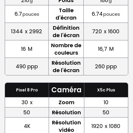
210
Poids
186
g
g
Taille
6.7
6.74
pouces
pouces
d'écran
Définition
1344
x 2992
720
x 1600
de l'écran
Nombre de
16
M
16,7
M
couleurs
Résolution
490 ppp
260 ppp
de l'écran
Caméra
Pixel 8 Pro
X5c Plus
30
x
Zoom
10
50
Résolution
50
Résolution
4K
1920
x 1080
vidéo