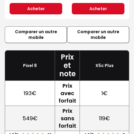
Acheter
Acheter
Comparer un autre
Comparer un autre
mobile
mobile
Prix
et
Pixel 8
X5c Plus
note
Prix
193€
avec
1€
forfait
Prix
549€
sans
119€
forfait