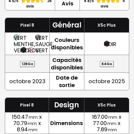
4.5/5
26
4.8/5
5
Avis
avis
avis
Général
Pixel 8
X5c Plus
VERT
VERT
Couleurs
MENTHE,
SAUGE,
NOIR
disponibles
VERT
NOIR
ROSE
VERT
Capacités
128Go
64Go
disponibles
Date de
octobre 2023
octobre 2025
sortie
Design
Pixel 8
X5c Plus
150.47
x
167.00
x
mm
mm
70.79
x
Dimensions
77.00
x
mm
mm
8.94
7.89
mm
mm