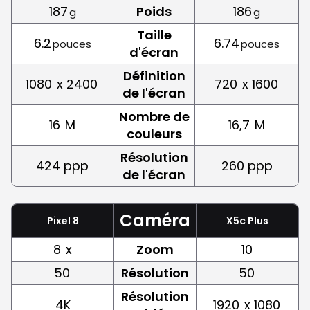
187
Poids
186
g
g
Taille
6.2
6.74
pouces
pouces
d'écran
Définition
1080
x 2400
720
x 1600
de l'écran
Nombre de
16
M
16,7
M
couleurs
Résolution
424 ppp
260 ppp
de l'écran
Caméra
Pixel 8
X5c Plus
8
x
Zoom
10
50
Résolution
50
Résolution
4K
1920
x 1080