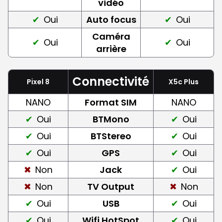
vidéo
Oui
Auto focus
Oui
Caméra
Oui
Oui
arrière
Connectivité
Pixel 8
X5c Plus
NANO
Format SIM
NANO
Oui
BTMono
Oui
Oui
BTStereo
Oui
Oui
GPS
Oui
Non
Jack
Oui
Non
TV Output
Non
Oui
USB
Oui
Oui
Wifi HotSpot
Oui