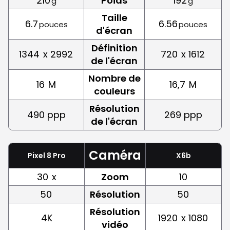
210
Poids
192
g
g
Taille
6.7
6.56
pouces
pouces
d'écran
Définition
1344
x 2992
720
x 1612
de l'écran
Nombre de
16
M
16,7
M
couleurs
Résolution
490 ppp
269 ppp
de l'écran
Caméra
Pixel 8 Pro
X6b
30
x
Zoom
10
50
Résolution
50
Résolution
4K
1920
x 1080
vidéo