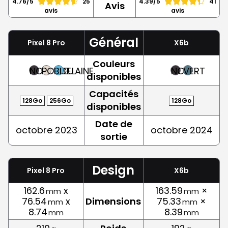
4.76/5
25
4.39/5
41
Avis
avis
avis
Général
Pixel 8 Pro
X6b
Couleurs
NOIR
PORCELAINE
BLEU
NOIR
VERT
disponibles
Capacités
128Go
256Go
128Go
disponibles
Date de
octobre 2023
octobre 2024
sortie
Design
Pixel 8 Pro
X6b
162.6
x
163.59
×
mm
mm
76.54
x
Dimensions
75.33
×
mm
mm
8.74
8.39
mm
mm