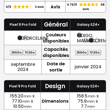
4.75/5
68
Avis
4/5
2 avis
avis
Général
Pixel 9 Pro Fold
Galaxy S24+
Couleurs
INDIGO,
NOIR
PORCELAINE
MAUVE
ARGENT
NOIR
CREME
disponibles
Capacités
256Go
512Go
256Go
512Go
disponibles
Date de
septembre
janvier 2024
2024
sortie
Design
Pixel 9 Pro Fold
Galaxy S24+
155.20
x
158.5
x
mm
mm
77.10
x
Dimensions
75.9
x
mm
mm
10.50
7.7
mm
mm