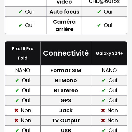
UHD@60fps
vidéo
Oui
Auto focus
Oui
Caméra
Oui
Oui
arrière
Pixel 9 Pro
Connectivité
Galaxy S24+
Fold
NANO
Format SIM
NANO
Oui
BTMono
Oui
Oui
BTStereo
Oui
Oui
GPS
Oui
Non
Jack
Non
Non
TV Output
Non
Oui
USB
Oui