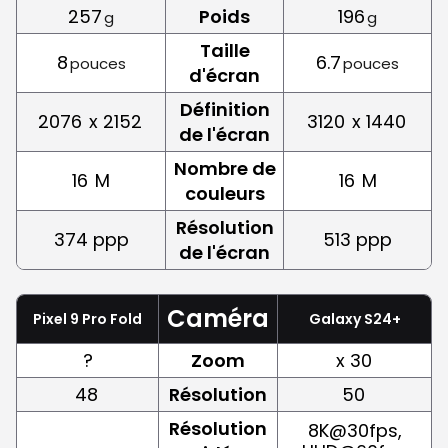
257
Poids
196
g
g
Taille
8
6.7
pouces
pouces
d'écran
Définition
2076
x 2152
3120
x 1440
de l'écran
Nombre de
16
M
16
M
couleurs
Résolution
374 ppp
513 ppp
de l'écran
Caméra
Pixel 9 Pro Fold
Galaxy S24+
?
Zoom
x 30
48
Résolution
50
Résolution
8K@30fps,