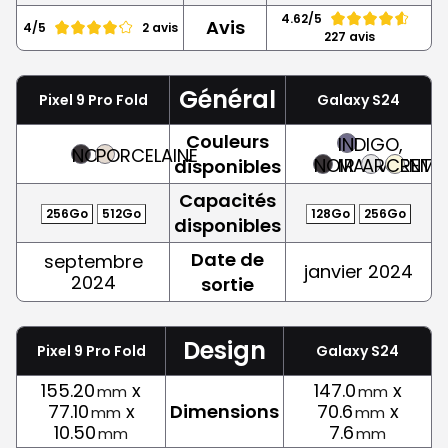
4.62/5
Avis
4/5
2 avis
227 avis
Général
Pixel 9 Pro Fold
Galaxy S24
Couleurs
INDIGO,
NOIR
PORCELAINE
NOIR
MAUVE
ARGENT
CREME
disponibles
Capacités
256Go
512Go
128Go
256Go
disponibles
Date de
septembre
janvier 2024
2024
sortie
Design
Pixel 9 Pro Fold
Galaxy S24
155.20
x
147.0
x
mm
mm
77.10
x
Dimensions
70.6
x
mm
mm
10.50
7.6
mm
mm