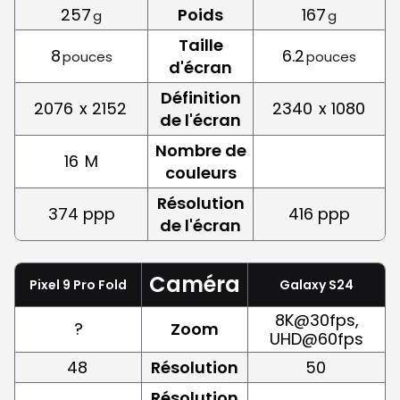
257
Poids
167
g
g
Taille
8
6.2
pouces
pouces
d'écran
Définition
2076
x 2152
2340
x 1080
de l'écran
Nombre de
16
M
couleurs
Résolution
374 ppp
416 ppp
de l'écran
Caméra
Pixel 9 Pro Fold
Galaxy S24
8K@30fps,
?
Zoom
UHD@60fps
48
Résolution
50
Résolution