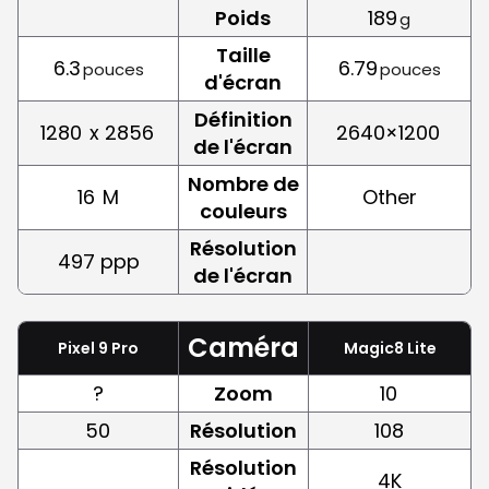
Poids
189
g
Taille
6.3
6.79
pouces
pouces
d'écran
Définition
1280
x 2856
2640×1200
de l'écran
Nombre de
16
M
Other
couleurs
Résolution
497 ppp
de l'écran
Caméra
Pixel 9 Pro
Magic8 Lite
?
Zoom
10
50
Résolution
108
Résolution
4K