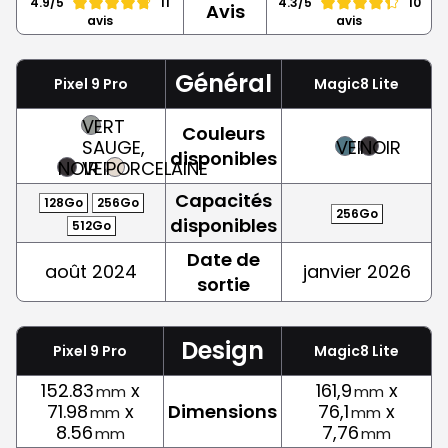
4.9/5
11
4.3/5
10
Avis
avis
avis
Général
Pixel 9 Pro
Magic8 Lite
VERT
Couleurs
SAUGE,
VERT
NOIR
disponibles
NOIR
VERT
PORCELAINE
Capacités
128Go
256Go
256Go
disponibles
512Go
Date de
août 2024
janvier 2026
sortie
Design
Pixel 9 Pro
Magic8 Lite
152.83
x
161,9
x
mm
mm
71.98
x
Dimensions
76,1
x
mm
mm
8.56
7,76
mm
mm