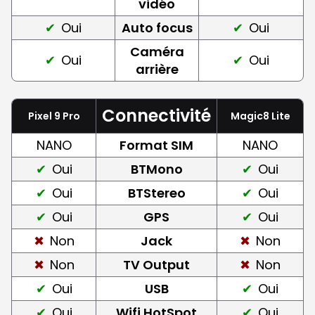
vidéo
Oui
Auto focus
Oui
Caméra
Oui
Oui
arrière
Connectivité
Pixel 9 Pro
Magic8 Lite
NANO
Format SIM
NANO
Oui
BTMono
Oui
Oui
BTStereo
Oui
Oui
GPS
Oui
Non
Jack
Non
Non
TV Output
Non
Oui
USB
Oui
Oui
Wifi HotSpot
Oui