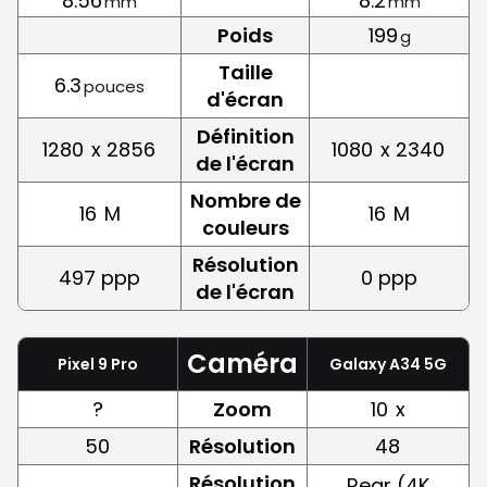
8.56
8.2
mm
mm
Poids
199
g
Taille
6.3
pouces
d'écran
Définition
1280
x 2856
1080
x 2340
de l'écran
Nombre de
16
M
16
M
couleurs
Résolution
497 ppp
0 ppp
de l'écran
Caméra
Pixel 9 Pro
Galaxy A34 5G
?
Zoom
10
x
50
Résolution
48
Résolution
Rear (4K