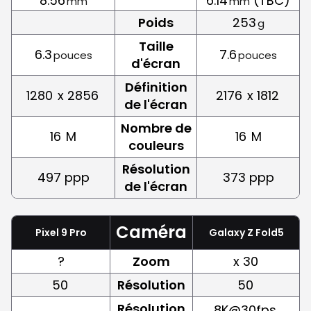
8.56
6.14
(TBC)
mm
mm
Poids
253
g
Taille
6.3
7.6
pouces
pouces
d'écran
Définition
1280
x 2856
2176
x 1812
de l'écran
Nombre de
16
M
16
M
couleurs
Résolution
497 ppp
373 ppp
de l'écran
Caméra
Pixel 9 Pro
Galaxy Z Fold5
?
Zoom
x 30
50
Résolution
50
Résolution
8K@30fps,