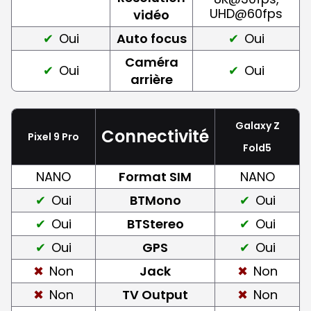
UHD@60fps
vidéo
Oui
Auto focus
Oui
Caméra
Oui
Oui
arrière
Galaxy Z
Connectivité
Pixel 9 Pro
Fold5
NANO
Format SIM
NANO
Oui
BTMono
Oui
Oui
BTStereo
Oui
Oui
GPS
Oui
Non
Jack
Non
Non
TV Output
Non