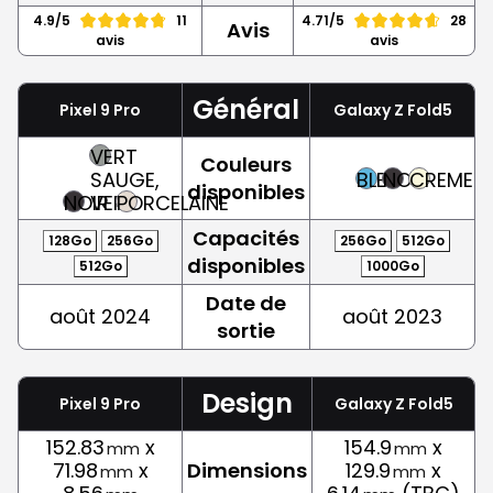
4.9/5
11
4.71/5
28
Avis
avis
avis
Général
Pixel 9 Pro
Galaxy Z Fold5
VERT
Couleurs
SAUGE,
BLEU
NOIR
CREME
disponibles
NOIR
VERT
PORCELAINE
Capacités
128Go
256Go
256Go
512Go
disponibles
512Go
1000Go
Date de
août 2024
août 2023
sortie
Design
Pixel 9 Pro
Galaxy Z Fold5
152.83
x
154.9
x
mm
mm
71.98
x
Dimensions
129.9
x
mm
mm