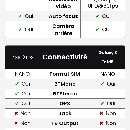
UHD@60fps
vidéo
Oui
Auto focus
Oui
Caméra
Oui
Oui
arrière
Galaxy Z
Connectivité
Pixel 9 Pro
Fold6
NANO
Format SIM
NANO
Oui
BTMono
Oui
Oui
BTStereo
Oui
GPS
Oui
Non
Jack
Non
Non
TV Output
Non