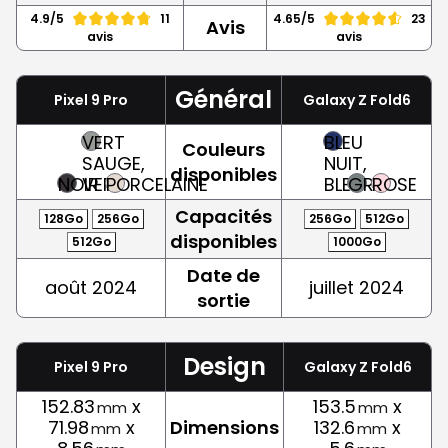
4.9/5
11
4.65/5
23
Avis
avis
avis
Général
Pixel 9 Pro
Galaxy Z Fold6
VERT
BLEU
Couleurs
SAUGE,
NUIT,
disponibles
NOIR
VERT
PORCELAINE
BLEU
GRIS
ROSE
Capacités
128Go
256Go
256Go
512Go
disponibles
512Go
1000Go
Date de
août 2024
juillet 2024
sortie
Design
Pixel 9 Pro
Galaxy Z Fold6
152.83
x
153.5
x
mm
mm
71.98
x
Dimensions
132.6
x
mm
mm