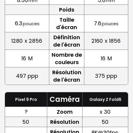
8.56
5.6
mm
mm
Poids
Taille
6.3
7.6
pouces
pouces
d'écran
Définition
1280
x 2856
2160
x 1856
de l'écran
Nombre de
16
M
16
M
couleurs
Résolution
497 ppp
375 ppp
de l'écran
Caméra
Pixel 9 Pro
Galaxy Z Fold6
?
Zoom
x 30
50
Résolution
50
Résolution
8K@30fps,