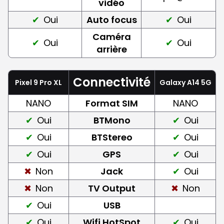
vidéo
Oui
Auto focus
Oui
Caméra
Oui
Oui
arrière
Connectivité
Pixel 9 Pro XL
Galaxy A14 5G
NANO
Format SIM
NANO
Oui
BTMono
Oui
Oui
BTStereo
Oui
Oui
GPS
Oui
Non
Jack
Oui
Non
TV Output
Non
Oui
USB
Oui
Wifi HotSpot
Oui