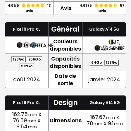
4.61/5
13
4.63/5
57
Avis
avis
avis
Général
Pixel 9 Pro XL
Galaxy A14 5G
Couleurs
LIME,
NOIR
PORCELAINE
VERT
NOIR
ARGENT
JAUNE
disponibles
Capacités
128Go
256Go
64Go
128Go
disponibles
512Go
Date de
août 2024
janvier 2024
sortie
Design
Pixel 9 Pro XL
Galaxy A14 5G
162.75
x
mm
167.67
x
mm
76.59
x
Dimensions
mm
78
x 9.1
mm
mm
8.54
mm