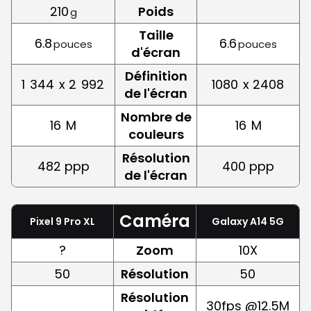
210
Poids
g
Taille
6.8
6.6
pouces
pouces
d'écran
Définition
1
344
x 2
992
1080
x 2408
de l'écran
Nombre de
16
M
16
M
couleurs
Résolution
482 ppp
400 ppp
de l'écran
Caméra
Pixel 9 Pro XL
Galaxy A14 5G
?
Zoom
10X
50
Résolution
50
Résolution
30fps @12.5M