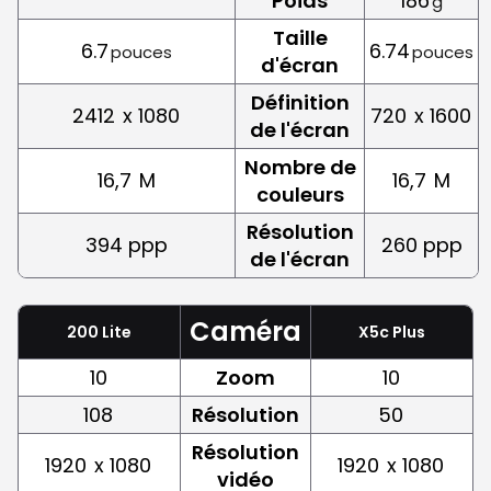
Poids
186
g
Taille
6.7
6.74
pouces
pouces
d'écran
Définition
2412
x 1080
720
x 1600
de l'écran
Nombre de
16,7
M
16,7
M
couleurs
Résolution
394 ppp
260 ppp
de l'écran
Caméra
200 Lite
X5c Plus
10
Zoom
10
108
Résolution
50
Résolution
1920
x 1080
1920
x 1080
vidéo