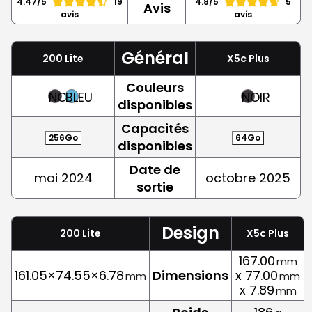
4.47/5
19
4.8/5
5
Avis
avis
avis
Général
200 Lite
X5c Plus
Couleurs
NOIR
BLEU
NOIR
disponibles
Capacités
256Go
64Go
disponibles
Date de
mai 2024
octobre 2025
sortie
Design
200 Lite
X5c Plus
167.00
mm
161.05×74.55×6.78
Dimensions
x 77.00
mm
mm
x 7.89
mm