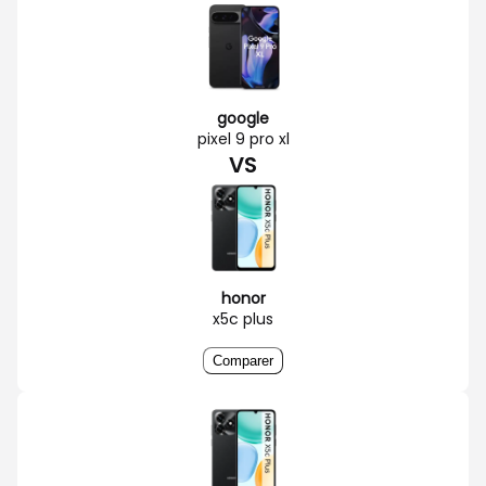
google
pixel 9 pro xl
VS
honor
x5c plus
Comparer