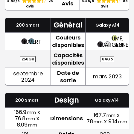
4.48/5
25
4.48/5
88
Avis
avis
avis
Général
200 Smart
Galaxy A14
Couleurs
LIME,
NOIR
VERT
NOIR
ARGENT
JAUNE
disponibles
Capacités
256Go
64Go
disponibles
Date de
septembre
mars 2023
2024
sortie
Design
200 Smart
Galaxy A14
166.9
x
mm
167.7
x
mm
76.8
x
Dimensions
mm
78
x 9.14
mm
mm
8.09
mm