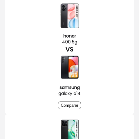
honor
400 5g
VS
samsung
galaxy a14
Comparer