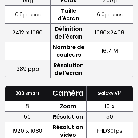
191
Poids
200
g
g
Taille
6.8
6.6
pouces
pouces
d'écran
Définition
2412
x 1080
1080×2408
de l'écran
Nombre de
16,7
M
couleurs
Résolution
389 ppp
de l'écran
Caméra
200 Smart
Galaxy A14
8
Zoom
10
x
50
Résolution
50
Résolution
1920
x 1080
FHD30fps
vidéo