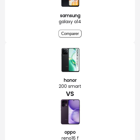
samsung
galaxy a14
Comparer
honor
200 smart
VS
oppo
reno16 f