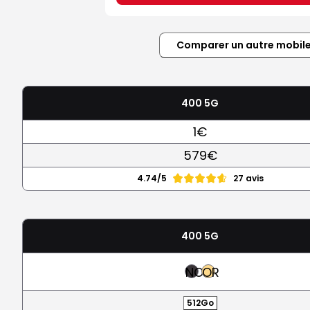
Comparer un autre mobil
400 5G
1€
579€
4.74/5
27 avis
400 5G
NOIR
OR
512Go