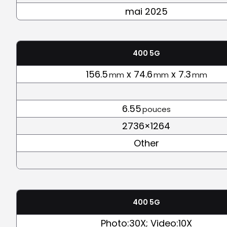
mai 2025
400 5G
156.5
x 74.6
x 7.3
mm
mm
mm
6.55
pouces
2736×1264
Other
400 5G
Photo:30X; Video:10X