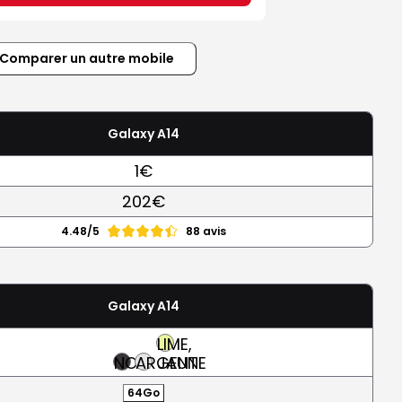
Comparer un autre mobile
Galaxy A14
1€
202€
4.48/5
88 avis
Galaxy A14
LIME,
NOIR
ARGENT
JAUNE
64Go