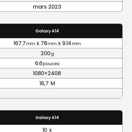
mars 2023
Galaxy A14
167.7
x 78
x 9.14
mm
mm
mm
200
g
6.6
pouces
1080×2408
16,7
M
Galaxy A14
10
x