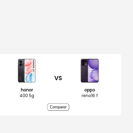
VS
honor
oppo
400 5g
reno16 f
Comparer