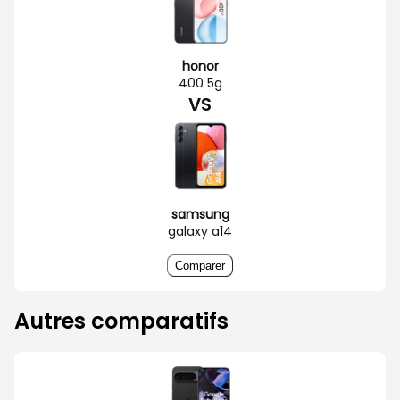
honor
400 5g
VS
samsung
galaxy a14
Comparer
Autres comparatifs