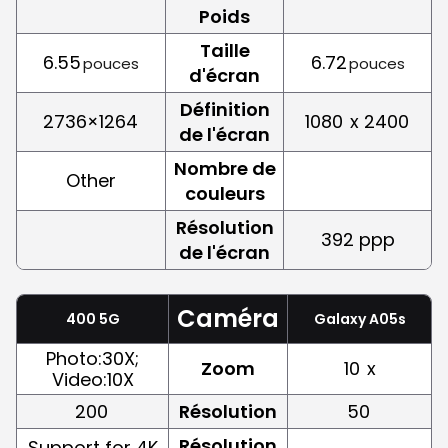
Poids
Taille
6.55
6.72
pouces
pouces
d'écran
Définition
2736×1264
1080
x 2400
de l'écran
Nombre de
Other
couleurs
Résolution
392 ppp
de l'écran
Caméra
400 5G
Galaxy A05s
Photo:30X;
Zoom
10
x
Video:10X
200
Résolution
50
Résolution
Support for 4K