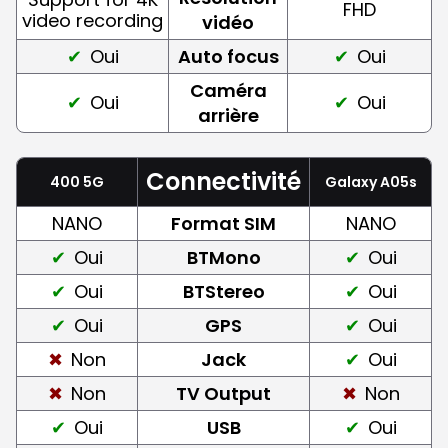
FHD
video recording
vidéo
Oui
Auto focus
Oui
Caméra
Oui
Oui
arrière
Connectivité
400 5G
Galaxy A05s
NANO
Format SIM
NANO
Oui
BTMono
Oui
Oui
BTStereo
Oui
Oui
GPS
Oui
Non
Jack
Oui
Non
TV Output
Non
Oui
USB
Oui