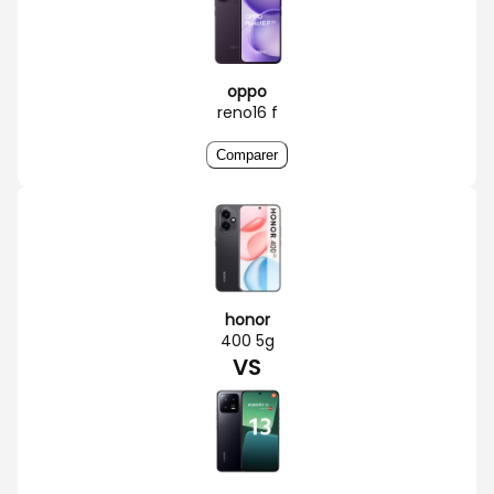
oppo
reno16 f
Comparer
honor
400 5g
VS