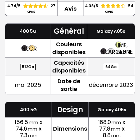
4.74/5
27
4.38/5
54
Avis
avis
avis
Général
400 5G
Galaxy A05s
Couleurs
LIME,
NOIR
OR
NOIR
ARGENT
JAUNE
disponibles
Capacités
512Go
64Go
disponibles
Date de
mai 2025
décembre 2023
sortie
Design
400 5G
Galaxy A05s
156.5
x
168.0
x
mm
mm
74.6
x
Dimensions
77.8
x
mm
mm
7.3
8.8
mm
mm