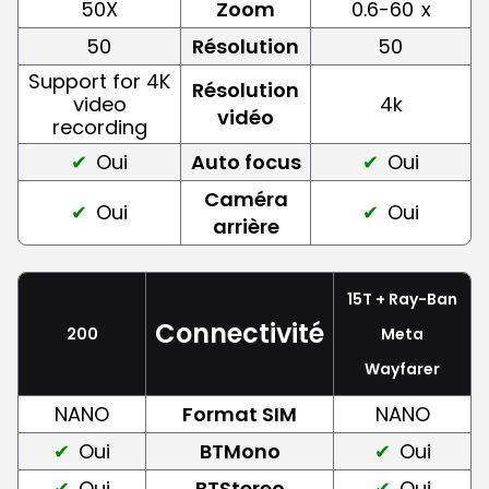
50X
Zoom
0.6-60
x
50
Résolution
50
Support for 4K
Résolution
video
4k
vidéo
recording
Oui
Auto focus
Oui
Caméra
Oui
Oui
arrière
15T + Ray-Ban
Connectivité
200
Meta
Wayfarer
NANO
Format SIM
NANO
Oui
BTMono
Oui
Oui
BTStereo
Oui