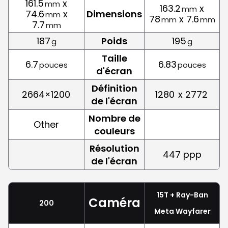
161.5
x
mm
163.2
x
mm
74.6
x
Dimensions
mm
78
x 7.6
mm
mm
7.7
mm
187
Poids
195
g
g
Taille
6.7
6.83
pouces
pouces
d'écran
Définition
2664×1200
1280
x 2772
de l'écran
Nombre de
Other
couleurs
Résolution
447 ppp
de l'écran
15T + Ray-Ban
Caméra
200
Meta Wayfarer