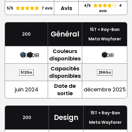
4/5
4
Avis
5/5
7 avis
avis
15T + Ray-Ban
Général
200
Meta Wayfarer
Couleurs
VERT
NOIR
NOIR
disponibles
Capacités
512Go
256Go
disponibles
Date de
juin 2024
décembre 2025
sortie
15T + Ray-Ban
Design
200
Meta Wayfarer