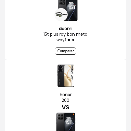
xiaomi
15t plus ray ban meta
wayfarer
Comparer
honor
200
VS