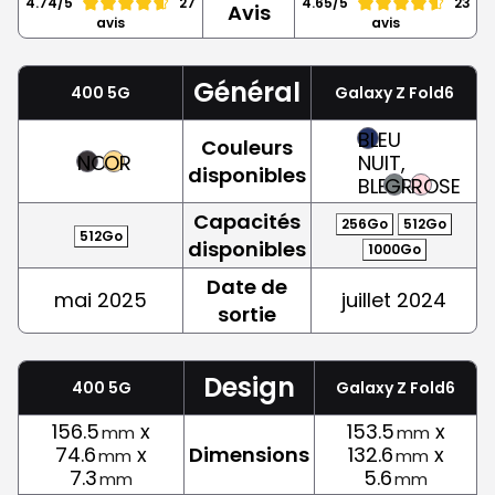
4.74/5
27
4.65/5
23
Avis
avis
avis
Général
400 5G
Galaxy Z Fold6
BLEU
Couleurs
NOIR
OR
NUIT,
disponibles
BLEU
GRIS
ROSE
Capacités
256Go
512Go
512Go
disponibles
1000Go
Date de
mai 2025
juillet 2024
sortie
Design
400 5G
Galaxy Z Fold6
156.5
x
153.5
x
mm
mm
74.6
x
Dimensions
132.6
x
mm
mm
7.3
5.6
mm
mm