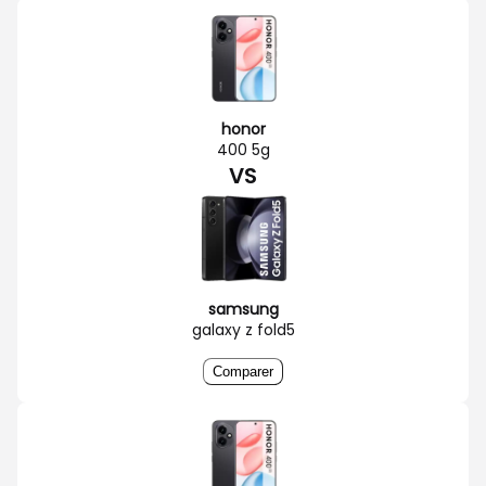
honor
400 5g
VS
samsung
galaxy z fold5
Comparer