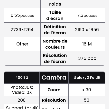
Poids
Taille
6.55
7.6
pouces
pouces
d'écran
Définition
2736×1264
2160
x 1856
de l'écran
Nombre de
Other
16
M
couleurs
Résolution
375 ppp
de l'écran
Caméra
400 5G
Galaxy Z Fold6
Photo:30X;
Zoom
x 30
Video:10X
200
Résolution
50
Support for 4K