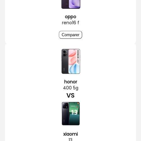
oppo
reno16 f
Comparer
honor
400 5g
VS
xiaomi
13