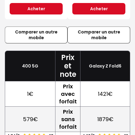
Acheter
Acheter
Comparer un autre
Comparer un autre
mobile
mobile
Prix
et
400 5G
Galaxy Z Fold6
note
Prix
1€
avec
1421€
forfait
Prix
579€
sans
1879€
forfait