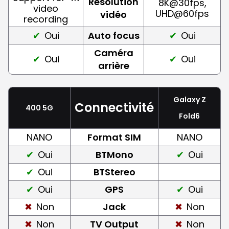
Résolution
8K@30fps,
video
UHD@60fps
vidéo
recording
Oui
Auto focus
Oui
Caméra
Oui
Oui
arrière
Galaxy Z
Connectivité
400 5G
Fold6
NANO
Format SIM
NANO
Oui
BTMono
Oui
Oui
BTStereo
Oui
GPS
Oui
Non
Jack
Non
Non
TV Output
Non