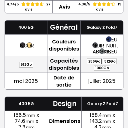
4.74/5
27
4.36/5
19
Avis
avis
avis
Général
400 5G
Galaxy Z Fold7
BLEU
Couleurs
NOIR
OR
NOIR
NUIT,
disponibles
ABSOLU
GRIS
BLEU
Capacités
256Go
512Go
512Go
disponibles
1000Go
Date de
mai 2025
juillet 2025
sortie
Design
400 5G
Galaxy Z Fold7
156.5
x
158.4
x
mm
mm
74.6
x
Dimensions
143.2
x
mm
mm
7.3
4.2
mm
mm