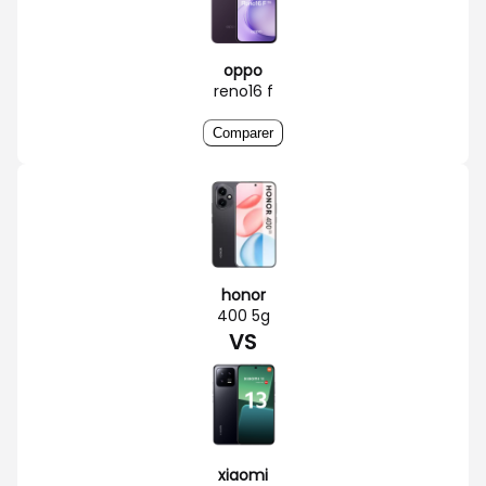
oppo
reno16 f
Comparer
honor
400 5g
VS
xiaomi