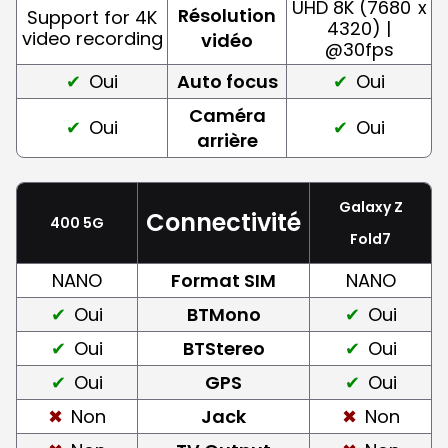
UHD 8K (7680
x
Résolution
Support for 4K
4320) |
video recording
vidéo
@30fps
Oui
Auto focus
Oui
Caméra
Oui
Oui
arrière
Galaxy Z
Connectivité
400 5G
Fold7
NANO
Format SIM
NANO
Oui
BTMono
Oui
Oui
BTStereo
Oui
Oui
GPS
Oui
Non
Jack
Non