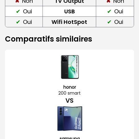
Non
TV Output
Non
Oui
USB
Oui
Oui
Wifi HotSpot
Oui
Comparatifs similaires
honor
200 smart
VS
samsung