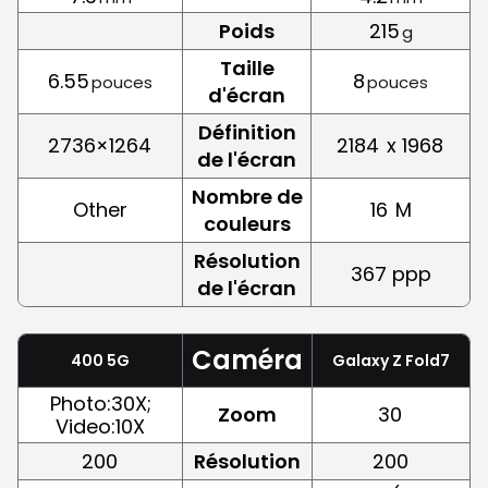
Poids
215
g
Taille
6.55
8
pouces
pouces
d'écran
Définition
2736×1264
2184
x 1968
de l'écran
Nombre de
Other
16
M
couleurs
Résolution
367 ppp
de l'écran
Caméra
400 5G
Galaxy Z Fold7
Photo:30X;
Zoom
30
Video:10X
200
Résolution
200