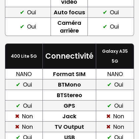
vidéo
Oui
Auto focus
Oui
Caméra
Oui
Oui
arrière
Galaxy A35
Connectivité
400 Lite 5G
5G
NANO
Format SIM
NANO
Oui
BTMono
Oui
BTStereo
Oui
GPS
Oui
Non
Jack
Non
Non
TV Output
Non
Oui
USB
Oui