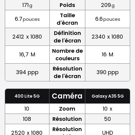
171
Poids
209
g
g
Taille
6.7
6.6
pouces
pouces
d'écran
Définition
2412
x 1080
2340
x 1080
de l'écran
Nombre de
16,7
M
16
M
couleurs
Résolution
394 ppp
390 ppp
de l'écran
Caméra
400 Lite 5G
Galaxy A35 5G
10
Zoom
10
x
108
Résolution
50
Résolution
2520
x 1080
UHD