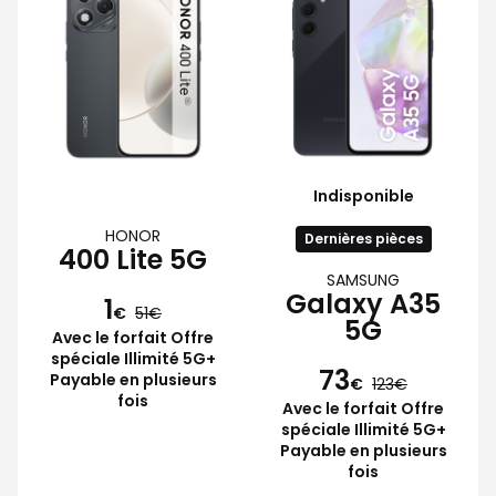
Indisponible
HONOR
Dernières pièces
400 Lite 5G
SAMSUNG
Galaxy A35
1
€
51
5G
Avec le forfait Offre
spéciale Illimité 5G+
73
Payable en plusieurs
€
123
fois
Avec le forfait Offre
spéciale Illimité 5G+
Payable en plusieurs
fois