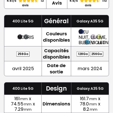
4.61/5
13
4.6/5
110
Avis
avis
avis
Général
400 Lite 5G
Galaxy A35 5G
BLEU
Couleurs
NOIR
GRIS
NUIT,
LILAS,
LIME,
disponibles
BLEU
BLEU
VIOLET
JAUNE
Capacités
256Go
128Go
256Go
disponibles
Date de
avril 2025
mars 2024
sortie
Design
400 Lite 5G
Galaxy A35 5G
161
x
161.7
x
mm
mm
74.55
x
Dimensions
78.0
x
mm
mm
7.29
8.2
mm
mm