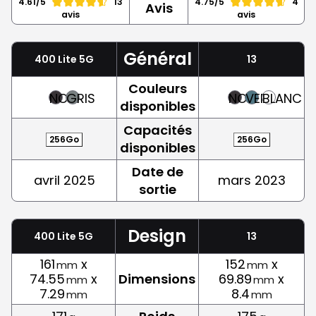
4.61/5
13
4.75/5
4
Avis
avis
avis
Général
400 Lite 5G
13
Couleurs
NOIR
GRIS
NOIR
VERT
BLANC
disponibles
Capacités
256Go
256Go
disponibles
Date de
avril 2025
mars 2023
sortie
Design
400 Lite 5G
13
161
x
152
x
mm
mm
74.55
x
Dimensions
69.89
x
mm
mm
7.29
8.4
mm
mm