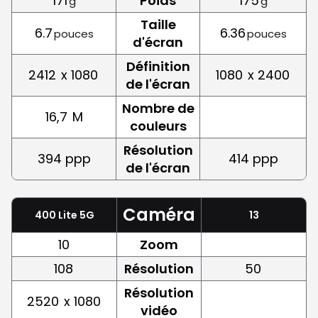
171
Poids
175
g
g
Taille
6.7
6.36
pouces
pouces
d'écran
Définition
2412
x 1080
1080
x 2400
de l'écran
Nombre de
16,7
M
couleurs
Résolution
394 ppp
414 ppp
de l'écran
Caméra
400 Lite 5G
13
10
Zoom
108
Résolution
50
Résolution
2520
x 1080
vidéo