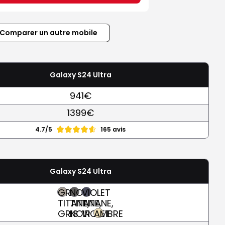
Comparer un autre mobile
Galaxy S24 Ultra
941€
1399€
4.7/5
165 avis
Galaxy S24 Ultra
GRIS
NOIR
VIOLET
TITANE,
TITANE,
TITANE,
GRIS
NOIR
VIOLET
AMBRE