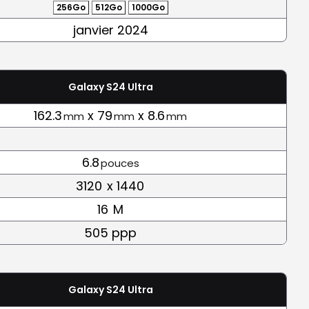
256Go
512Go
1000Go
janvier 2024
Galaxy S24 Ultra
162.3
x 79
x 8.6
mm
mm
mm
6.8
pouces
3120
x 1440
16
M
505 ppp
Galaxy S24 Ultra