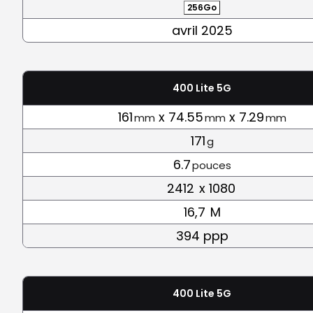
256Go
avril 2025
400 Lite 5G
161
x 74.55
x 7.29
mm
mm
mm
171
g
6.7
pouces
2412
x 1080
16,7
M
394 ppp
400 Lite 5G