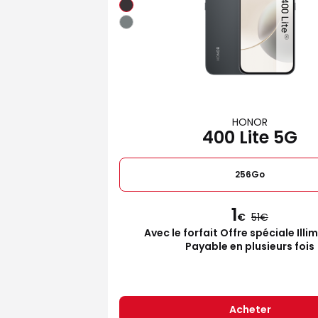
HONOR
400 Lite 5G
256Go
1
€
51
Avec le forfait Offre spéciale Illi
Payable en plusieurs fois
Acheter