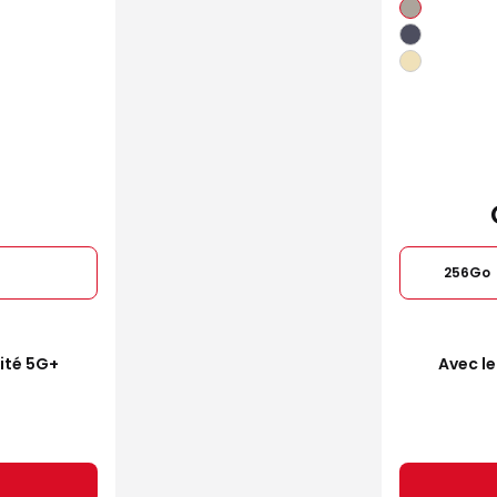
256Go
mité 5G+
Avec le