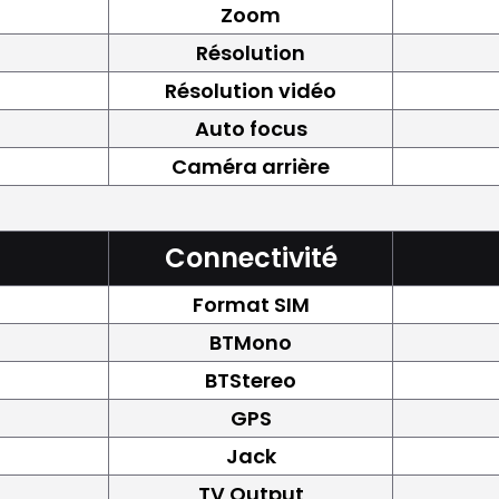
Zoom
Résolution
Résolution vidéo
Auto focus
Caméra arrière
Connectivité
Format SIM
BTMono
BTStereo
GPS
Jack
TV Output