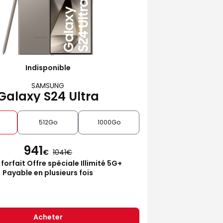
Indisponible
SAMSUNG
Galaxy S24 Ultra
512Go
1000Go
941
€
1041
 forfait Offre spéciale Illimité 5G+
Payable en plusieurs fois
Acheter