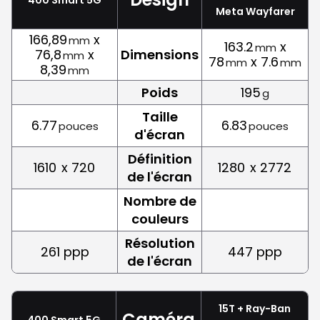
Meta Wayfarer
166,89
x
mm
163.2
x
mm
76,8
x
Dimensions
mm
78
x 7.6
mm
mm
8,39
mm
Poids
195
g
Taille
6.77
6.83
pouces
pouces
d'écran
Définition
1610
x 720
1280
x 2772
de l'écran
Nombre de
couleurs
Résolution
261 ppp
447 ppp
de l'écran
15T + Ray-Ban
Caméra
400 Smart 5G