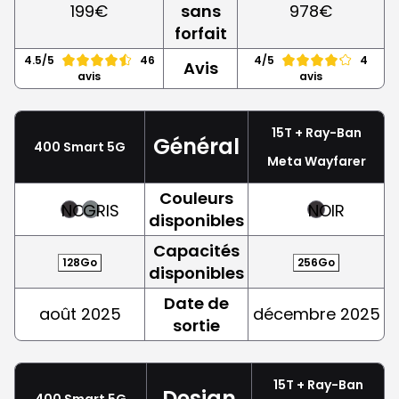
199€
sans
978€
forfait
4.5/5
46
4/5
4
Avis
avis
avis
15T + Ray-Ban
Général
400 Smart 5G
Meta Wayfarer
Couleurs
NOIR
GRIS
NOIR
disponibles
Capacités
128Go
256Go
disponibles
Date de
août 2025
décembre 2025
sortie
15T + Ray-Ban
Design
400 Smart 5G