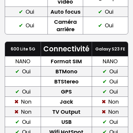
vidéo
Oui
Auto focus
Oui
Caméra
Oui
Oui
arrière
Connectivité
600 Lite 5G
Galaxy S23 FE
NANO
Format SIM
NANO
Oui
BTMono
Oui
BTStereo
Oui
Oui
GPS
Oui
Non
Jack
Non
Non
TV Output
Non
Oui
USB
Oui
Oui
Wifi HotSpot
Oui