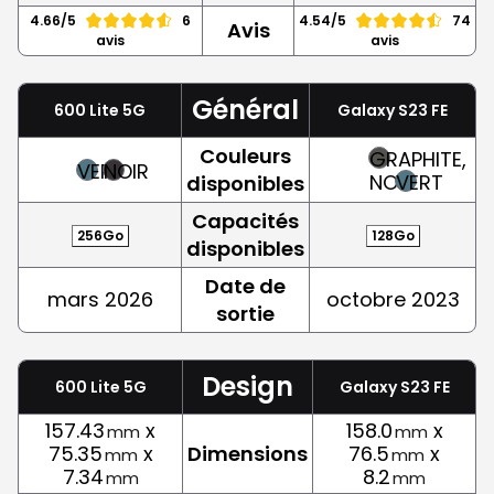
4.66/5
6
4.54/5
74
Avis
avis
avis
Général
600 Lite 5G
Galaxy S23 FE
Couleurs
GRAPHITE,
VERT
NOIR
NOIR
VERT
disponibles
Capacités
256Go
128Go
disponibles
Date de
mars 2026
octobre 2023
sortie
Design
600 Lite 5G
Galaxy S23 FE
157.43
x
158.0
x
mm
mm
75.35
x
Dimensions
76.5
x
mm
mm
7.34
8.2
mm
mm