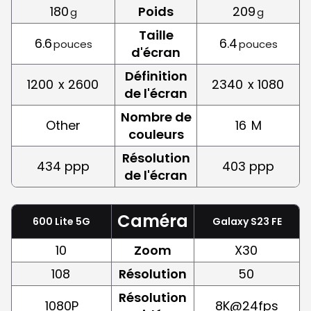
180
Poids
209
g
g
Taille
6.6
6.4
pouces
pouces
d'écran
Définition
1200
x 2600
2340
x 1080
de l'écran
Nombre de
Other
16
M
couleurs
Résolution
434 ppp
403 ppp
de l'écran
Caméra
600 Lite 5G
Galaxy S23 FE
10
Zoom
X30
108
Résolution
50
Résolution
1080P
8K@24fps