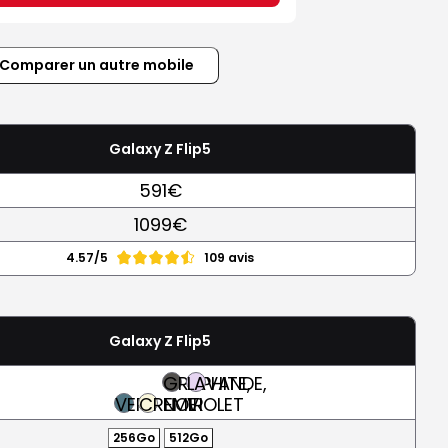
Comparer un autre mobile
Galaxy Z Flip5
591€
1099€
4.57/5
109 avis
Galaxy Z Flip5
GRAPHITE,
LAVANDE,
VERT
CREME
NOIR
VIOLET
256Go
512Go