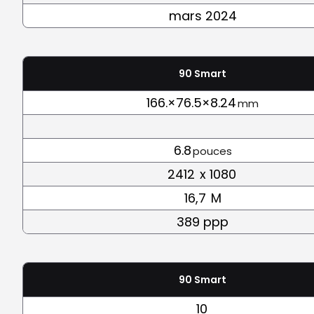
mars 2024
90 Smart
166.×76.5×8.24
mm
6.8
pouces
2412
x 1080
16,7
M
389 ppp
90 Smart
10