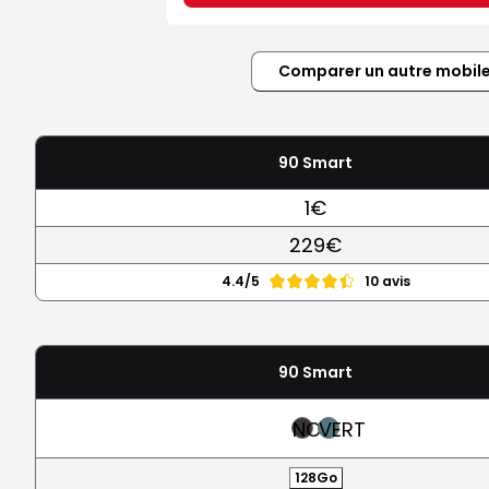
Comparer un autre mobil
90 Smart
1€
229€
4.4/5
10 avis
90 Smart
NOIR
VERT
128Go