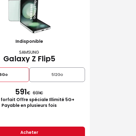
Indisponible
SAMSUNG
Galaxy Z Flip5
6Go
512Go
591
€
691
 forfait Offre spéciale Illimité 5G+
Payable en plusieurs fois
Acheter