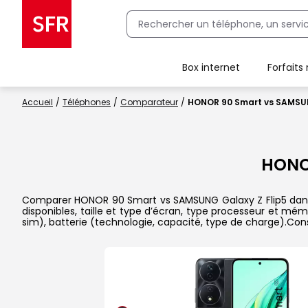
Box internet
Forfaits
Client Box SFR, ajouter une offre Maison Sécurisée
Accueil
Téléphones
Comparateur
HONOR 90 Smart vs SAMSUN
HONO
Comparer HONOR 90 Smart vs SAMSUNG Galaxy Z Flip5 dans le
disponibles, taille et type d’écran, type processeur et mém
sim), batterie (technologie, capacité, type de charge).Con