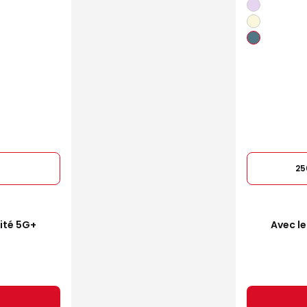
25
mité 5G+
Avec le