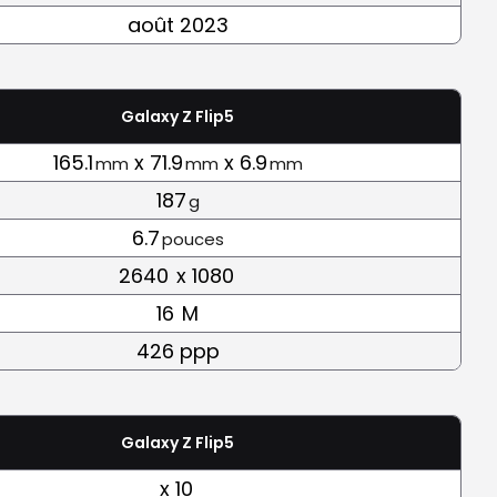
août 2023
Galaxy Z Flip5
165.1
x 71.9
x 6.9
mm
mm
mm
187
g
6.7
pouces
2640
x 1080
16
M
426 ppp
Galaxy Z Flip5
x 10