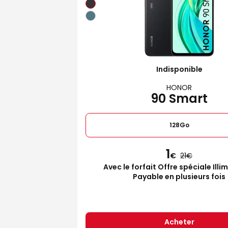
Indisponible
HONOR
90 Smart
128Go
1
€
21
Avec le forfait Offre spéciale Illi
Payable en plusieurs fois
Acheter