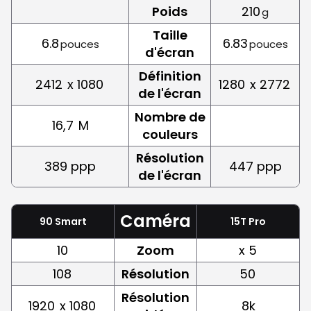
Poids
210
g
Taille
6.8
6.83
pouces
pouces
d'écran
Définition
2412
x 1080
1280
x 2772
de l'écran
Nombre de
16,7
M
couleurs
Résolution
389 ppp
447 ppp
de l'écran
Caméra
90 Smart
15T Pro
10
Zoom
x 5
108
Résolution
50
Résolution
1920
x 1080
8k