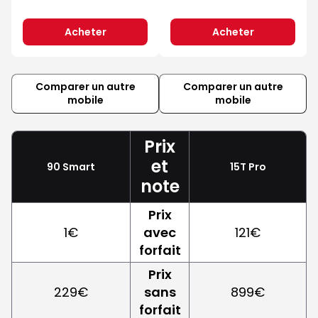
Acheter
Acheter
Comparer un autre
Comparer un autre
mobile
mobile
Prix
et
90 Smart
15T Pro
note
Prix
1€
avec
121€
forfait
Prix
229€
sans
899€
forfait