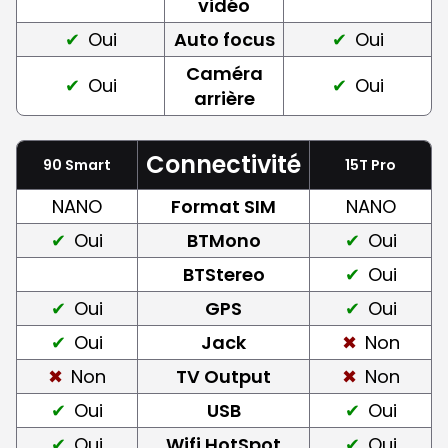
vidéo
Oui
Auto focus
Oui
Caméra
Oui
Oui
arrière
Connectivité
90 Smart
15T Pro
NANO
Format SIM
NANO
Oui
BTMono
Oui
BTStereo
Oui
Oui
GPS
Oui
Oui
Jack
Non
Non
TV Output
Non
Oui
USB
Oui
Oui
Wifi HotSpot
Oui