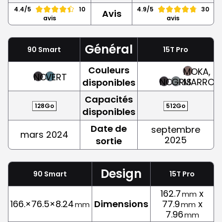
4.4/5
10
4.9/5
30
Avis
avis
avis
Général
90 Smart
15T Pro
Couleurs
MOKA,
NOIR
VERT
NOIR
GRIS
MARRON
disponibles
Capacités
128Go
512Go
disponibles
Date de
septembre
mars 2024
2025
sortie
Design
90 Smart
15T Pro
162.7
x
mm
166.×76.5×8.24
Dimensions
77.9
x
mm
mm
7.96
mm