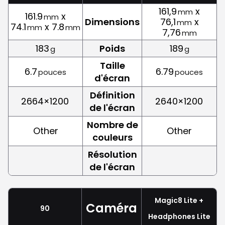
161,9
x
mm
161.9
x
mm
Dimensions
76,1
x
mm
74.1
x 7.8
mm
mm
7,76
mm
183
Poids
189
g
g
Taille
6.7
6.79
pouces
pouces
d'écran
Définition
2664×1200
2640×1200
de l'écran
Nombre de
Other
Other
couleurs
Résolution
de l'écran
Magic8 Lite +
Caméra
90
Headphones Lite