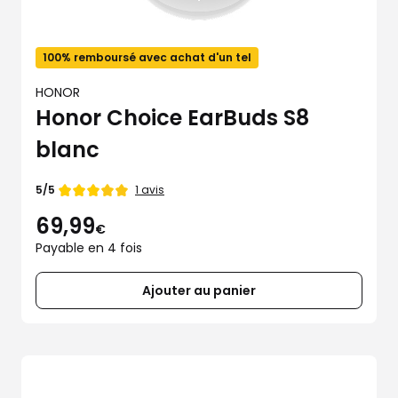
100% remboursé avec achat d'un tel
HONOR
Honor Choice EarBuds S8
blanc
Note
1 avis
5/5
de
69,99
€
Payable en 4 fois
Ajouter au panier