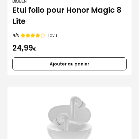
BIGBEN
Etui folio pour Honor Magic 8
Lite
Note
1 avis
4/5
de
24,99
€
Ajouter au panier