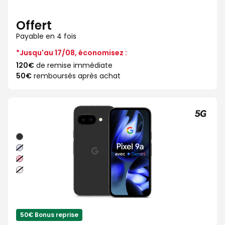
Offert
Payable en 4 fois
*Jusqu'au 17/08, économisez :
120€
de remise immédiate
50€
remboursés après achat
Noir
volcanique
Iris
Rose
pivoine
Porcelaine
50€ Bonus reprise