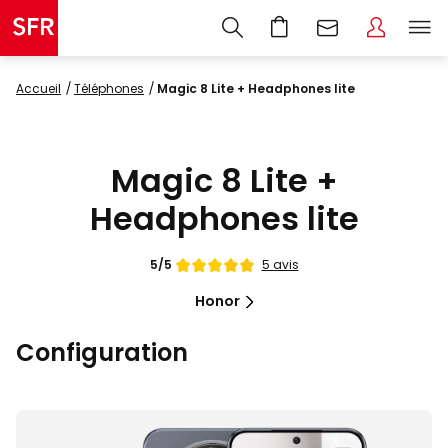
Accueil
Téléphones
Magic 8 Lite + Headphones lite
Magic 8 Lite +
Headphones lite
Note
5 avis
5/5
de
Honor
Configuration
Images