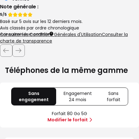
Note générale :
Note
Note
5/5
Basé sur 5 avis sur les 12 derniers mois.
de
de
Avis classés par ordre chronologique
Avis soumis à un contrôle
Consulter les Conditions Générales d'Utilisation
Consulter la
charte de transparence
Téléphones de la même gamme
Sans
Engagement
Sans
engagement
avec
24 mois
avec
forfait
avec
80
Offre
Sans
Go
spéciale
forfait
Forfait 80 Go 5G
5G
Illimité
Modifier le forfait
5G+