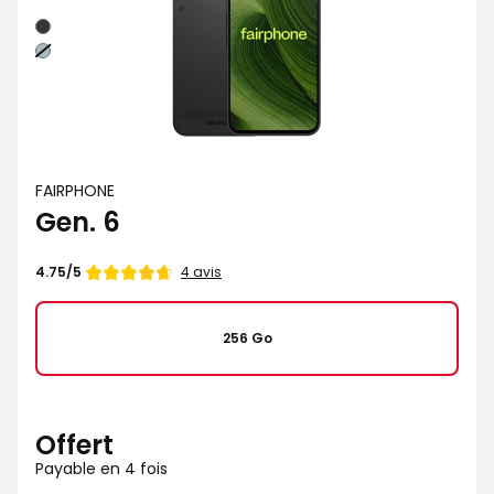
Noir
Vert
FAIRPHONE
Gen. 6
Note
4 avis
4.75/5
de
256 Go
Offert
Payable en 4 fois