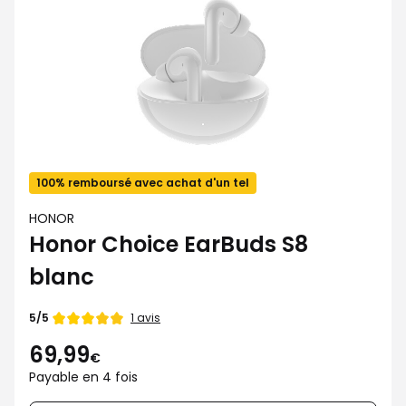
100% remboursé avec achat d'un tel
HONOR
Honor Choice EarBuds S8
blanc
Note
1 avis
5/5
de
69,99
€
Payable en 4 fois