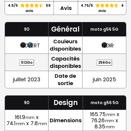
4.5/5
59
4.75/5
4
Avis
avis
avis
Général
90
moto g56 5G
Couleurs
NOIR
VERT
NOIR
disponibles
Capacités
512Go
256Go
disponibles
Date de
juillet 2023
juin 2025
sortie
Design
90
moto g56 5G
165.75
x
mm
161.9
x
mm
Dimensions
76.26
x
mm
74.1
x 7.8
mm
mm
8.35
mm