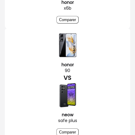
honor
x6b
Comparer
honor
90
VS
neow
safe plus
Comparer