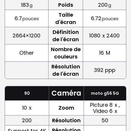
183
Poids
200
g
g
Taille
6.7
6.72
pouces
pouces
d'écran
Définition
2664×1200
1080
x 2400
de l'écran
Nombre de
Other
16
M
couleurs
Résolution
392 ppp
de l'écran
Caméra
90
moto g56 5G
Picture 8
x ,
10
x
Zoom
Video 6
x
200
Résolution
50
Résolution
Support for 4K