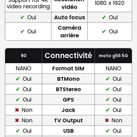
1080
x 1920
video recording
vidéo
Oui
Auto focus
Oui
Caméra
Oui
Oui
arrière
Connectivité
90
moto g56 5G
NANO
Format SIM
NANO
Oui
BTMono
Oui
Oui
BTStereo
Oui
Oui
GPS
Oui
Non
Jack
Oui
Non
TV Output
Non
Oui
USB
Oui